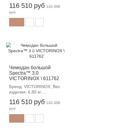
116 510 руб
132 398
руб
-12%
Чемодан большой
Spectra™ 3.0
VICTORINOX \ 611762
Бренд: VICTORINOX; Вес
изделия: 6,80 кг;...
116 510 руб
132 398
руб