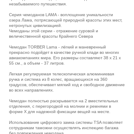
незабываемого путешествия.
Серия чемоданов LAMA - воплощение уникальности
озера Лама, потрясающей природной красоты этих мест,
нетронутых цивилизацией.
Чемоданы этой серии - отражение суровой и
величественной красоты Крайнего Севера
Чемодан TORBER Lama - лёгкий и маневренный
прекрасно подойдет в качестве ручной клади во многих
авиакомпаниях мира. Его размеры составляют 38 х 21 х
55 см., а объем - 37 литров.
Легкая регулируемая телескопическая алюминиевая
ручка и система из 8 колес, вращающихся на 360
градусов, обеспечивает мягкий ход и свободное движение
во всех направлениях.
Чемодан полностью раскрывается на 2 вместительных
отделения, с перегородкой на молнии и ремнями в
форме X для надежной фиксации вещей на месте.
Использование цифрового замка системы TSA позволяет
сотрудникам таможни осуществлять инспекцию багажа
без повреждения чемодана.