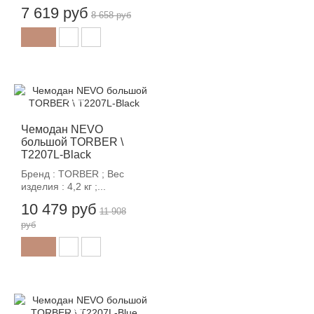
7 619 руб
8 658 руб
-12%
Чемодан NEVO
большой TORBER \
T2207L-Black
Бренд : TORBER ; Вес
изделия : 4,2 кг ;...
10 479 руб
11 908
руб
-12%