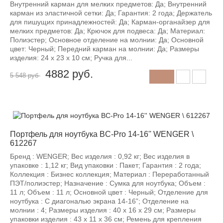
Внутренний карман для мелких предметов: Да; Внутренний
карман из эластичной сетки: Да; Гарантия: 2 года; Держатель
для пишущих принадлежностей: Да; Карман-органайзер для
мелких предметов: Да; Крючок для подвеса: Да; Материал:
Полиэстер; Основное отделение на молнии: Да; Основной
цвет: Черный; Передний карман на молнии: Да; Размеры
изделия: 24 х 23 х 10 см; Ручка для...
4882
руб.
5 548 руб
-12%
Портфель для ноутбука BC-Pro 14-16'' WENGER \
612267
Бренд : WENGER; Вес изделия : 0,92 кг; Вес изделия в
упаковке : 1,12 кг; Вид упаковки : Пакет; Гарантия : 2 года;
Коллекция : Бизнес коллекция; Материал : Переработанный
ПЭТ/полиэстер; Назначение : Сумка для ноутбука; Объем :
11 л; Объем : 11 л; Основной цвет : Черный; Отделение для
ноутбука : С диагональю экрана 14-16”; Отделение на
молнии : 4; Размеры изделия : 40 x 16 x 29 см; Размеры
упаковки изделия : 43 х 11 х 36 см; Ремень для крепления