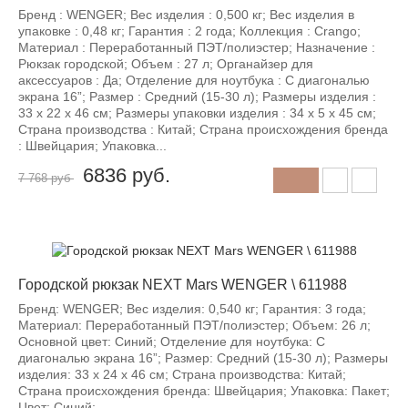
Бренд : WENGER; Вес изделия : 0,500 кг; Вес изделия в
упаковке : 0,48 кг; Гарантия : 2 года; Коллекция : Crango;
Материал : Переработанный ПЭТ/полиэстер; Назначение :
Рюкзак городской; Объем : 27 л; Органайзер для
аксессуаров : Да; Отделение для ноутбука : С диагональю
экрана 16”; Размер : Средний (15-30 л); Размеры изделия :
33 x 22 x 46 см; Размеры упаковки изделия : 34 х 5 х 45 см;
Страна производства : Китай; Страна происхождения бренда
: Швейцария; Упаковка...
6836
руб.
7 768 руб
-12%
Городской рюкзак NEXT Mars WENGER \ 611988
Бренд: WENGER; Вес изделия: 0,540 кг; Гарантия: 3 года;
Материал: Переработанный ПЭТ/полиэстер; Объем: 26 л;
Основной цвет: Синий; Отделение для ноутбука: С
диагональю экрана 16”; Размер: Средний (15-30 л); Размеры
изделия: 33 х 24 х 46 см; Страна производства: Китай;
Страна происхождения бренда: Швейцария; Упаковка: Пакет;
Цвет: Синий;