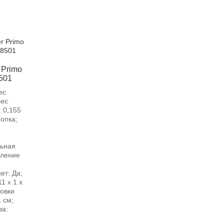
 Primo
501
ес
Вес
: 0,155
нопка;
льная
еление
ет: Да;
1 х 1 х
ковки
1 см;
ва: