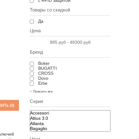
с RFID защитой
Товары со скидкой
Да
Цена
885 руб - 48300 руб
Бренд
Boker
BUGATTI
CROSS
Dovo
Erbe
Показать все
Серия
ИТЬ (
0
)
Цвет