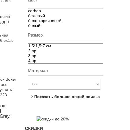
ючей
ori \
Размер
ьная
6,5х1,5
Материал
Показать больше опций поиска
ок
l
Grey,
СКИДКИ