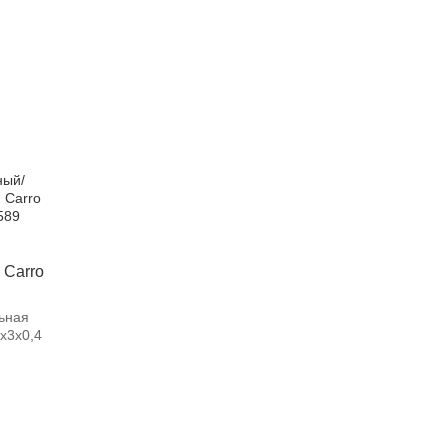
 Carro
ьная
х3х0,4