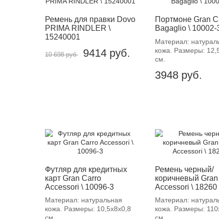
Ремень для правки Dovo
Портмоне Gran C
PRIMA RINDLER \
Bagaglio \ 10002-
15240001
Материал: натурал
кожа. Размеры: 12,
9414
руб.
10 698 руб
см.
3948
руб.
Футляр для кредитных
Ремень черный/
карт Gran Carro
коричневый Gran
Accessori \ 10096-3
Accessori \ 18260
Материал: натуральная
Материал: натурал
кожа. Размеры: 10,5х8х0,8
кожа. Размеры: 110
см.
см.