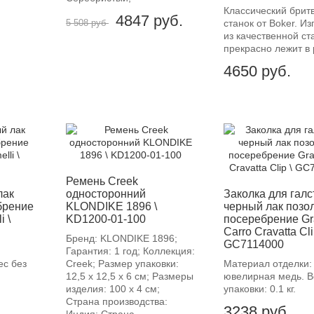
Классический брит
4847
руб.
5 508 руб
станок от Boker. Из
из качественной ст
прекрасно лежит в 
4650
руб.
-12%
Ремень Creek
лак
односторонний
Заколка для галс
брение
KLONDIKE 1896 \
черный лак позол
i \
KD1200-01-100
посеребрение Gr
Carro Cravatta Cli
Бренд: KLONDIKE 1896;
GC7114000
Гарантия: 1 год; Коллекция:
ес без
Creek; Размер упаковки:
Материал отделки:
12,5 х 12,5 х 6 см; Размеры
ювелирная медь. В
изделия: 100 х 4 см;
упаковки: 0.1 кг.
Страна производства:
3238
руб.
Индия; Страна