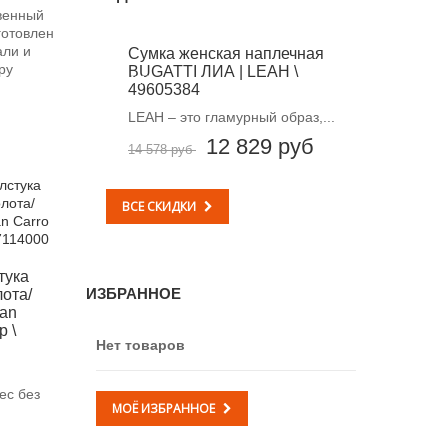
венный
готовлен
али и
Сумка женская наплечная
ру
BUGATTI ЛИА | LEAH \
-12%
49605384
LEAH – это гламурный образ,...
12 829 руб
14 578 руб
ВСЕ СКИДКИ
тука
ИЗБРАННОЕ
ота/
an
p \
Нет товаров
ес без
МОЁ ИЗБРАННОЕ