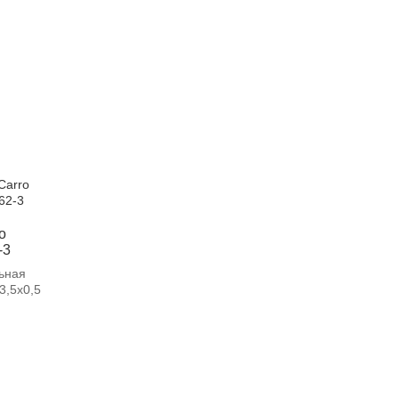
o
-3
ьная
3,5х0,5