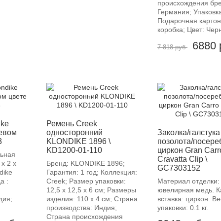
происхождения бре
Германия; Упаковка
Подарочная карто
коробка; Цвет: Чер
6880
7 818 руб
-12%
ike
Ремень Creek
евом
односторонний
Заколка/галстука
3
KLONDIKE 1896 \
позолота/посере
KD1200-01-110
циркон Gran Carr
льная
Cravatta Clip \
 х 2 х
Бренд: KLONDIKE 1896;
GC7303152
dike
Гарантия: 1 год; Коллекция:
а :
Creek; Размер упаковки:
Материал отделки:
12,5 х 12,5 х 6 см; Размеры
ювелирная медь. К
дия;
изделия: 110 х 4 см; Страна
вставка: циркон. Ве
производства: Индия;
упаковки: 0.1 кг.
Страна происхождения