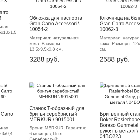
arro
3
Обложка для паспорта
Ключница на 6кл
Gran Carro Accessori \
Gran Carro Access
ьная
10054-2
10062-3
5х10х1,5
Материал: натуральная
Материал: натурал
кожа. Размеры:
кожа. Размеры: 12х
13,5х9,5х0,8 см.
см.
3288
руб.
2588
руб.
-12%
Cтанок Т-образный для
 Carro
бритья серебристый
Бритвенный стан
MERKUR \ 9015001
Boker Rasierhobe
Boraso Gunmetal 
ьная
Бренд: MERKUR; Гарантия:
рукоять металл \
х3х0,4
6 месяцев; Цвет:
04BO223
Серебристый;