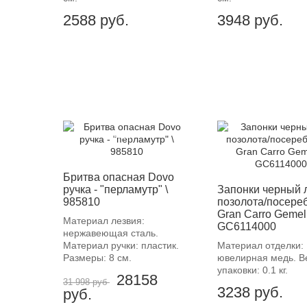
2588
руб.
3948
руб.
-12%
Бритва опасная Dovo
ручка - "перламутр" \
Запонки черный 
985810
позолота/посере
Gran Carro Gemell
Материал лезвия:
GC6114000
нержавеющая сталь.
Материал ручки: пластик.
Материал отделки:
Размеры: 8 см.
ювелирная медь. В
упаковки: 0.1 кг.
28158
31 998 руб
3238
руб.
руб.