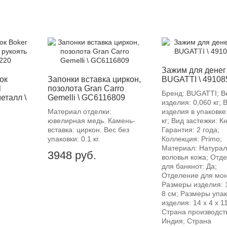
-12%
Зажим для денег
ок
Запонки вставка циркон,
BUGATTI \ 49108
l
позолота Gran Carro
Бренд: BUGATTI; В
металл \
Gemelli \ GC6116809
изделия: 0,060 кг; 
Материал отделки:
изделия в упаковке
ювелирная медь. Камень-
кг; Вид застежки: К
вставка: циркон. Вес без
Гарантия: 2 года;
упаковки: 0.1 кг.
Коллекция: Primo;
Материал: Натура
3948
руб.
воловья кожа; Отд
для банкнот: Да;
Отделение для мон
Размеры изделия: 1
8 см; Размеры упа
изделия: 14 х 4 х 1
Страна производст
Индия; Страна