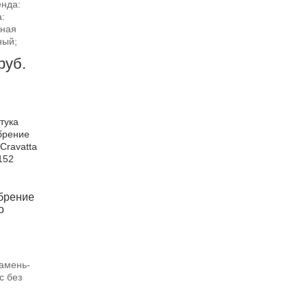
нда:
:
нная
ный;
руб.
брение
o
амень-
с без