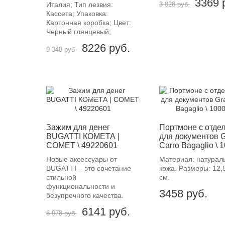
3369
Италия; Тип лезвия:
3 828 руб
Кассета; Упаковка:
Картонная коробка; Цвет:
Черный глянцевый;
8226
руб.
9 348 руб
-12%
Зажим для денег
Портмоне с отде
BUGATTI КОМЕТА |
для документов 
COMET \ 49220601
Carro Bagaglio \ 
Новые аксессуары от
Материал: натурал
BUGATTI – это сочетание
кожа. Размеры: 12,
стильной
см.
функциональности и
3458
руб.
безупречного качества.
6141
руб.
6 978 руб