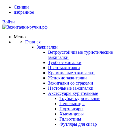
Скидки
избранное
Войти
Меню
Главная
Зажигалки
Ветроустойчивые туристические
зажигалки
Турбо зажигалки
Пьезозажигалки
Кремниевые зажигалки
Женские зажигалки
Зажигалки со стразами
Настольные зажигалки
Аксессуары курительные
Трубки курительные
Пепельницы
Портсигары
Хьюмидоры
Гильотины
Футляры для сигар