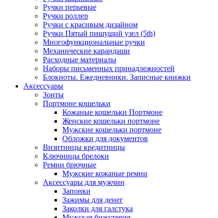
Ручки перьевые
Ручки роллер
Ручки с красивым дизайном
Ручки Пятый пишущий узел (5th)
Многофункциональные ручки
Механические карандаши
Расходные материалы
Наборы письменных принадлежностей
Блокноты. Ежедневники. Записные книжки
Аксессуары
Зонты
Портмоне кошельки
Кожаные кошельки Портмоне
Женские кошельки портмоне
Мужские кошельки портмоне
Обложки для документов
Визитницы кредитницы
Ключницы брелоки
Ремни брючные
Мужские кожаные ремни
Аксессуары для мужчин
Запонки
Зажимы для денег
Заколки для галстука
Мужская бижутерия