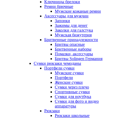
Ключницы брелоки
Ремни брючные
Мужские кожаные ремни
Аксессуары для мужчин
Запонки
Зажимы для денег
Заколки для галстука
Мужская бижутерия
Бритвенные принадлежности
Бритвы опасные
Бритвенные наборы
Помазки, аксессуары
Бритвы Solingen Германия
Сумки рюкзаки чемоданы
Портфели сумки
Мужские сумки
Портфели
Женские сумки
Сумки через плечо
Спортивные сумки
Сумки для ноутбука
Сумки для фото и видео
аппаратуры
Рюкзаки
Рюкзаки школьные