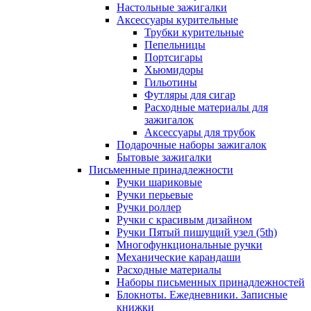
Настольные зажигалки
Аксессуары курительные
Трубки курительные
Пепельницы
Портсигары
Хьюмидоры
Гильотины
Футляры для сигар
Расходные материалы для
зажигалок
Аксессуары для трубок
Подарочные наборы зажигалок
Бытовые зажигалки
Письменные принадлежности
Ручки шариковые
Ручки перьевые
Ручки роллер
Ручки с красивым дизайном
Ручки Пятый пишущий узел (5th)
Многофункциональные ручки
Механические карандаши
Расходные материалы
Наборы письменных принадлежностей
Блокноты. Ежедневники. Записные
книжки