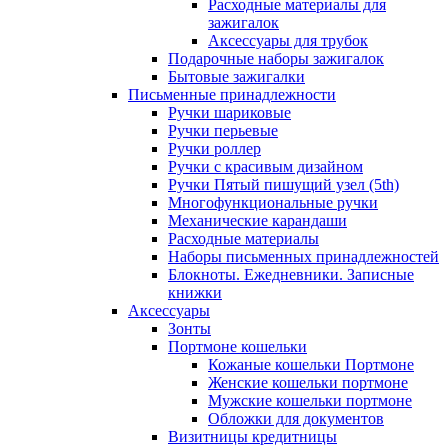
Расходные материалы для
зажигалок
Аксессуары для трубок
Подарочные наборы зажигалок
Бытовые зажигалки
Письменные принадлежности
Ручки шариковые
Ручки перьевые
Ручки роллер
Ручки с красивым дизайном
Ручки Пятый пишущий узел (5th)
Многофункциональные ручки
Механические карандаши
Расходные материалы
Наборы письменных принадлежностей
Блокноты. Ежедневники. Записные
книжки
Аксессуары
Зонты
Портмоне кошельки
Кожаные кошельки Портмоне
Женские кошельки портмоне
Мужские кошельки портмоне
Обложки для документов
Визитницы кредитницы