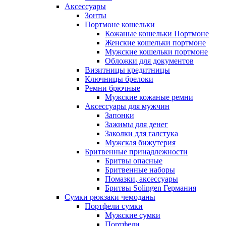
Аксессуары
Зонты
Портмоне кошельки
Кожаные кошельки Портмоне
Женские кошельки портмоне
Мужские кошельки портмоне
Обложки для документов
Визитницы кредитницы
Ключницы брелоки
Ремни брючные
Мужские кожаные ремни
Аксессуары для мужчин
Запонки
Зажимы для денег
Заколки для галстука
Мужская бижутерия
Бритвенные принадлежности
Бритвы опасные
Бритвенные наборы
Помазки, аксессуары
Бритвы Solingen Германия
Сумки рюкзаки чемоданы
Портфели сумки
Мужские сумки
Портфели