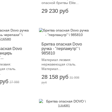
опасной бритвы Elite...
29 230 руб
12%
-12%
Бритва опасная Dovo
пасная Dovo
ручка - "перламутр" \
панцирь
985810
..
Материал лезвия:
лезвия:
нержавеющая сталь.
ая сталь.
Материал...
.
28 158 руб
31 998
 руб
27 988
руб
-12%