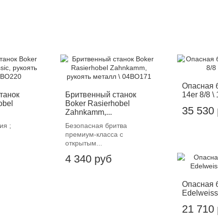
Опасная 
танок
Бритвенный станок
14er 8/8 \
obel
Boker Rasierhobel
35 530
Zahnkamm,...
ия ;
Безопасная бритва
премиум-класса с
открытым...
4 340 руб
Опасная 
Edelweiss
21 710