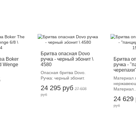
-12%
-
Бритва опасная Dovo
ва Boker
ручка - черный эбонит \
Бритва о
ed Wenge
4580
ручка - "
черепахи".
Опасная бритва Dovo.
Ручка: черный эбонит.
Материал 
б
нержавеющ
24 295 руб
27 608
Материал..
руб
24 629
руб