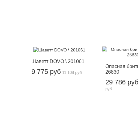
-12%
-12%
Шаветт DOVO \ 201061
Опасная брит
9 775 руб
26830
11 108 руб
29 786 ру
руб