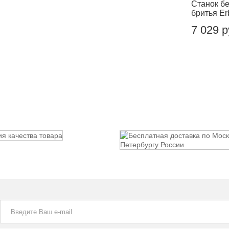
Станок б
бритья Er
7 029 