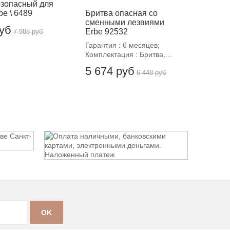
езопасный для
be \ 6489
Бритва опасная со
сменными лезвиями
руб
Erbe 92532
7 988 руб
Гарантия : 6 месяцев;
Комплектация : Бритва,...
5 674 руб
6 448 руб