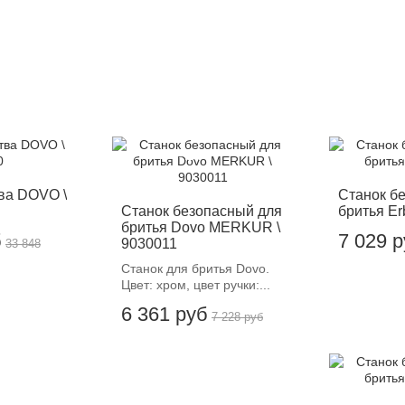
-12%
-
ва DOVO \
Станок б
Станок безопасный для
бритья Er
бритья Dovo MERKUR \
б
7 029 
9030011
33 848
Станок для бритья Dovo.
Цвет: хром, цвет ручки:...
6 361 руб
7 228 руб
-