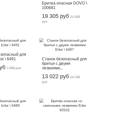
Бритва опасная DOVO \
100681
19 305 руб
21 938
руб
12%
-12%
езопасный для
be \ 6491
Станок безопасный для
бритья с двумя
руб
лезвиями...
7 988 руб
13 022 руб
14 798
руб
12%
-12%