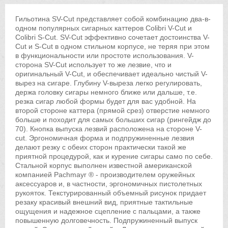
Гильотина SV-Cut представляет собой комбинацию два-в-
одном популярных сигарных каттеров Colibri V-Cut и
Colibri S-Cut. SV-Cut эффективно сочетает достоинства V-
Cut и S-Cut в одном стильном корпусе, не теряя при этом
в функциональности или простоте использования. V-
сторона SV-Cut использует то же лезвие, что и
оригинальный V-Cut, и обеспечивает идеально чистый V-
вырез на сигаре. Глубину V-выреза легко регулировать,
держа головку сигары немного ближе или дальше, т.е.
резка сигар любой формы будет для вас удобной. На
второй стороне каттера (прямой срез) отверстие немного
больше и походит для самых больших сигар (рингейдж до
70). Кнопка выпуска лезвий расположена на стороне V-
сut. Эргономичная форма и подпружиненные лезвия
делают резку с обеих сторон практически такой же
приятной процедурой, как и курение сигары само по себе.
Стальной корпус выполнен известной американской
компанией Pachmayr ® - производителем оружейных
аксессуаров и, в частности, эргономичных пистолетных
рукояток. Текстурированный объемный рисунок придает
резаку красивый внешний вид, приятные тактильные
ощущения и надежное сцепление с пальцами, а также
повышенную долговечность. Подпружиненный выпуск