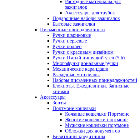
Расходные материалы для
зажигалок
Аксессуары для трубок
Подарочные наборы зажигалок
Бытовые зажигалки
Письменные принадлежности
Ручки шариковые
Ручки перьевые
Ручки роллер
Ручки с красивым дизайном
Ручки Пятый пишущий узел (5th)
Многофункциональные ручки
Механические карандаши
Расходные материалы
Наборы письменных принадлежностей
Блокноты. Ежедневники. Записные
книжки
Аксессуары
Зонты
Портмоне кошельки
Кожаные кошельки Портмоне
Женские кошельки портмоне
Мужские кошельки портмоне
Обложки для документов
Визитницы кредитницы