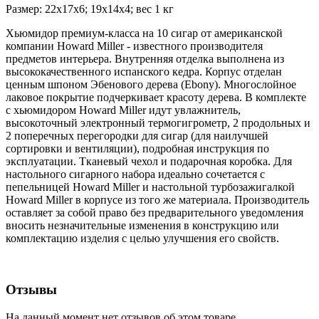
Размер: 22х17х6; 19х14х4; вес 1 кг
Хьюмидор премиум-класса на 10 сигар от американской
компании Howard Miller - известного производителя
предметов интерьера. Внутренняя отделка выполнена из
высококачественного испанского кедра. Корпус отделан
ценным шпоном Эбенового дерева (Ebony). Многослойное
лаковое покрытие подчеркивает красоту дерева. В комплекте
с хьюмидором Howard Miller идут увлажнитель,
высокоточный электронный термогигрометр, 2 продольных и
2 поперечных перегородки для сигар (для наилучшей
сортировки и вентиляции), подробная инструкция по
эксплуатации. Тканевый чехол и подарочная коробка. Для
настольного сигарного набора идеально сочетается с
пепельницей Howard Miller и настольной турбозажигалкой
Howard Miller в корпусе из того же материала. Производитель
оставляет за собой право без предварительного уведомления
вносить незначительные изменения в конструкцию или
комплектацию изделия с целью улучшения его свойств.
Отзывы
На данный момент нет отзывов об этом товаре