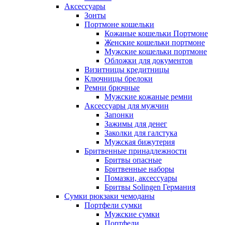
Аксессуары
Зонты
Портмоне кошельки
Кожаные кошельки Портмоне
Женские кошельки портмоне
Мужские кошельки портмоне
Обложки для документов
Визитницы кредитницы
Ключницы брелоки
Ремни брючные
Мужские кожаные ремни
Аксессуары для мужчин
Запонки
Зажимы для денег
Заколки для галстука
Мужская бижутерия
Бритвенные принадлежности
Бритвы опасные
Бритвенные наборы
Помазки, аксессуары
Бритвы Solingen Германия
Сумки рюкзаки чемоданы
Портфели сумки
Мужские сумки
Портфели