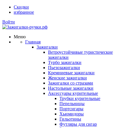
Скидки
избранное
Войти
Меню
Главная
Зажигалки
Ветроустойчивые туристические
зажигалки
Турбо зажигалки
Пьезозажигалки
Кремниевые зажигалки
Женские зажигалки
Зажигалки со стразами
Настольные зажигалки
Аксессуары курительные
Трубки курительные
Пепельницы
Портсигары
Хьюмидоры
Гильотины
Футляры для сигар