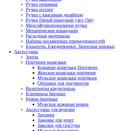
Ручки перьевые
Ручки роллер
Ручки с красивым дизайном
Ручки Пятый пишущий узел (5th)
Многофункциональные ручки
Механические карандаши
Расходные материалы
Наборы письменных принадлежностей
Блокноты. Ежедневники. Записные книжки
Аксессуары
Зонты
Портмоне кошельки
Кожаные кошельки Портмоне
Женские кошельки портмоне
Мужские кошельки портмоне
Обложки для документов
Визитницы кредитницы
Ключницы брелоки
Ремни брючные
Мужские кожаные ремни
Аксессуары для мужчин
Запонки
Зажимы для денег
Заколки для галстука
Мужская бижутерия