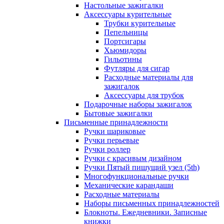
Настольные зажигалки
Аксессуары курительные
Трубки курительные
Пепельницы
Портсигары
Хьюмидоры
Гильотины
Футляры для сигар
Расходные материалы для
зажигалок
Аксессуары для трубок
Подарочные наборы зажигалок
Бытовые зажигалки
Письменные принадлежности
Ручки шариковые
Ручки перьевые
Ручки роллер
Ручки с красивым дизайном
Ручки Пятый пишущий узел (5th)
Многофункциональные ручки
Механические карандаши
Расходные материалы
Наборы письменных принадлежностей
Блокноты. Ежедневники. Записные
книжки