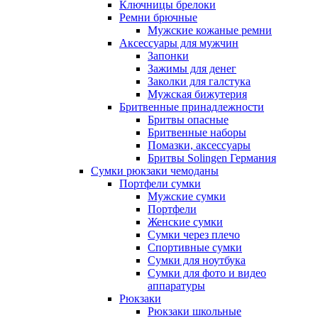
Ключницы брелоки
Ремни брючные
Мужские кожаные ремни
Аксессуары для мужчин
Запонки
Зажимы для денег
Заколки для галстука
Мужская бижутерия
Бритвенные принадлежности
Бритвы опасные
Бритвенные наборы
Помазки, аксессуары
Бритвы Solingen Германия
Сумки рюкзаки чемоданы
Портфели сумки
Мужские сумки
Портфели
Женские сумки
Сумки через плечо
Спортивные сумки
Сумки для ноутбука
Сумки для фото и видео
аппаратуры
Рюкзаки
Рюкзаки школьные