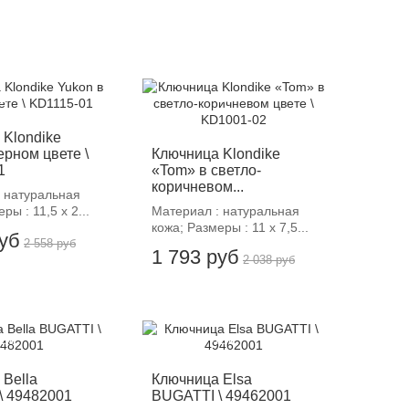
12%
-12%
 Klondike
ерном цвете \
Ключница Klondike
1
«Tom» в светло-
коричневом...
 натуральная
ры : 11,5 х 2...
Материал : натуральная
кожа; Размеры : 11 х 7,5...
руб
2 558 руб
1 793 руб
2 038 руб
12%
-12%
Bella
Ключница Elsa
\ 49482001
BUGATTI \ 49462001