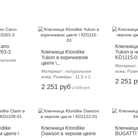
-12%
-
arro
Ключница
263-3
Ключница Klondike
Yukon в ч
Yukon в коричневом
KD1115-0
ральная
цвете \...
Материал :
Материал : натуральная
кожа; Разме
кожа; Размеры : 11,5 х 2...
2 251 
2 251 руб
2 558 руб
-12%
-
ndike
Ключница Klondike
Ключница 
м цвете \
Dawson в черном цвете
BUGATTI 