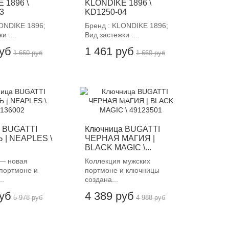
 1896 \
KLONDIKE 1896 \
3
KD1250-04
LONDIKE 1896;
Бренд : KLONDIKE 1896;
и :...
Вид застежки :...
руб
1 461 руб
1 660 руб
1 660 руб
12%
-12%
 BUGATTI
Ключница BUGATTI
 | NEAPLES \
ЧЕРНАЯ МАГИЯ |
BLACK MAGIC \...
— новая
Коллекция мужских
портмоне и
портмоне и ключницы
..
создана...
руб
4 389 руб
5 978 руб
4 988 руб