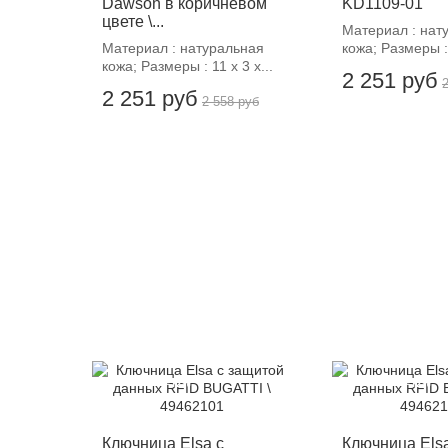
Dawson в коричневом
KD1109-01
цвете \...
Материал : нат
Материал : натуральная
кожа; Размеры : 
кожа; Размеры : 11 х 3 х...
2 251 руб
2 251 руб
2 558 руб
-12%
-12%
Ключница Elsa с
Ключница Elsa