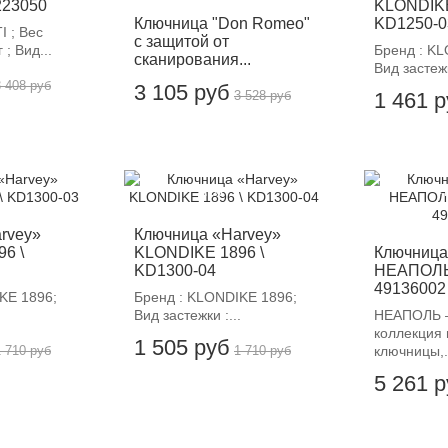
223050
KLONDIKE
Ключница "Don Romeo"
KD1250-0
I ; Вес
с защитой от
 ; Вид...
Бренд : K
сканирования...
Вид застежк
3 408 руб
3 105 руб
3 528 руб
1 461 
-12%
-
rvey»
Ключница «Harvey»
6 \
KLONDIKE 1896 \
Ключница
KD1300-04
НЕАПОЛЬ
49136002
KE 1896;
Бренд : KLONDIKE 1896;
.
Вид застежки :...
НЕАПОЛЬ 
коллекция 
1 505 руб
1 710 руб
1 710 руб
ключницы,.
5 261 