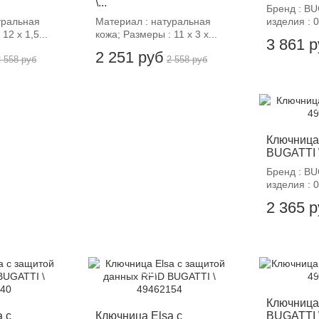
\...
Бренд : B
уральная
Материал : натуральная
изделия : 0
12 х 1,5...
кожа; Размеры : 11 х 3 х...
3 861 
2 251 руб
2 558 руб
2 558 руб
-
Ключница
BUGATTI 
Бренд : B
изделия : 0
2 365 
-12%
-
Ключница
 с
Ключница Elsa с
BUGATTI 