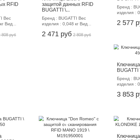
ых RFID
защитой данных RFID
Бренд : B
BUGATTI \...
изделия : 0
I Вес
Бренд : BUGATTI Вес
2 577 
кг Вид...
изделия : 0,048 кг Вид...
2 471 руб
2 808 руб
2 808 руб
-
Ключница
BUGATTI 
Бренд : BU
изделия : 0,
3 853 
-12%
-
a
Ключница