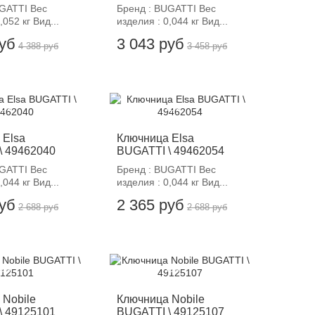
UGATTI Вес
Бренд : BUGATTI Вес
,052 кг Вид...
изделия : 0,044 кг Вид...
руб
3 043 руб
4 388 руб
3 458 руб
12%
-12%
 Elsa
Ключница Elsa
\ 49462040
BUGATTI \ 49462054
UGATTI Вес
Бренд : BUGATTI Вес
,044 кг Вид...
изделия : 0,044 кг Вид...
руб
2 365 руб
2 688 руб
2 688 руб
12%
-12%
 Nobile
Ключница Nobile
\ 49125101
BUGATTI \ 49125107