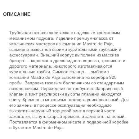
ОПИСАНИЕ
Трубочная газовая зажигалка с надежным кремневым
механизмом поджига. Изделие премиум-класса от
итальянских мастеров из компании Mastro de Paja,
всемирно известной своими курительными трубками и
аксессуарами. Внешний корпус выполнен из массива
бриара — корнекапа древовидного вереска, красивого и
дорогого материала, из которого изготавливаются
курительные трубки. Символ солнца — эмблема
компании Mastro de Paja выполнена из серебра 925
пробы. Заправка газовым баллончиком со стандартным
наконечником. Переходник не требуется. Заправочный
клапан и винт регулировки высоты пламени находятся
снизу. Кремень в механизме поджига универсальный. Для
его замены в процессе эксплуатации необходимо
выкрутить наружный торцевой винт в верхней части
зажигалки, вынуть старый кремень и заменить на новый.
Поставляется в фирменном кисете и подарочной коробке
с буклетом Mastro de Paja.