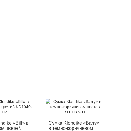
12%
-12%
ndike «Bill» в
Сумка Klondike «Barry»
 цвете \...
в темно-коричневом