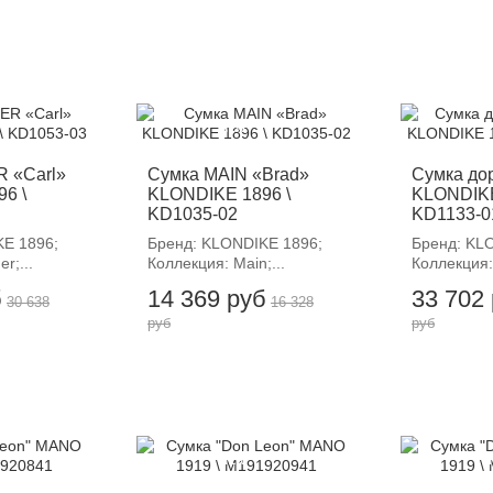
-12%
-
 «Carl»
Сумка MAIN «Brad»
Сумка до
6 \
KLONDIKE 1896 \
KLONDIKE
KD1035-02
KD1133-0
E 1896;
Бренд: KLONDIKE 1896;
Бренд: KL
r;...
Коллекция: Main;...
Коллекция: 
б
14 369 руб
33 702
30 638
16 328
руб
руб
-12%
-