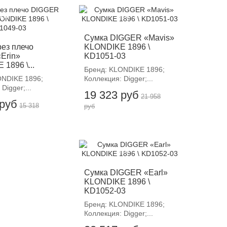
12%
-12%
Сумка DIGGER «Mavis»
рез плечо
KLONDIKE 1896 \
Erin»
KD1051-03
1896 \...
Бренд: KLONDIKE 1896;
ONDIKE 1896;
Коллекция: Digger;...
Digger;...
19 323 руб
21 958
 руб
15 318
руб
-12%
Сумка DIGGER «Earl»
KLONDIKE 1896 \
KD1052-03
Бренд: KLONDIKE 1896;
Коллекция: Digger;...