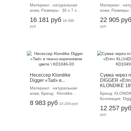
Материал : натуральная
Материал : нат
кожа; Размеры : 30 х 7 х...
кожа; Размеры : 
16 181 руб
22 905 ру
18 388
руб
руб
-12%
-12%
Несессер Klondike
Сумка через 
Digger «Tad» в...
DIGGER «Erin
KLONDIKE 1896
Материал : натуральная
кожа; Бренд : Klondike...
Бренд: KLONDIK
Коллекция: Digge
8 983 руб
10 208 руб
12 257 ру
руб