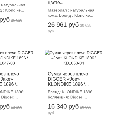
цвете...
 натуральная
 : Klondike...
Материал : натуральная
кожа; Бренд : Klondike...
 руб
25 528
26 961 руб
30 638
руб
12%
-12%
рез плечо
Сумка через плечо
Jake»
DIGGER «Joe»
1896 \...
KLONDIKE 1896 \...
ONDIKE 1896;
Бренд: KLONDIKE 1896;
Digger;...
Коллекция: Digger;...
 руб
16 340 руб
12 258
18 568
руб