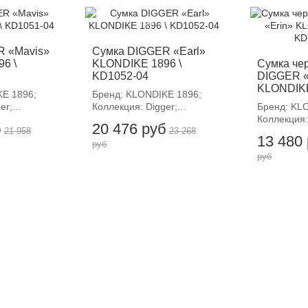
-12%
-
R «Mavis»
Сумка DIGGER «Earl»
6 \
KLONDIKE 1896 \
Сумка че
KD1052-04
DIGGER «
KLONDIKE 
E 1896;
Бренд: KLONDIKE 1896;
r;...
Коллекция: Digger;...
Бренд: KL
Коллекция: 
б
20 476 руб
21 958
23 268
13 480
руб
руб