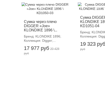
-12%
-12%
Сумка DIGGE
Сумка через плечо
KLONDIKE 189
DIGGER «Joe»
KD1051-04
KLONDIKE 1896 \...
Бренд: KLONDIK
Бренд: KLONDIKE 1896;
Коллекция: Digge
Коллекция: Digger;...
19 323 ру
17 977 руб
20 428
руб
руб