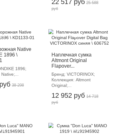
22 517 руб
25 588
руб
12%
-12%
рожная Native
 1896 \
Наплечная сумка
1
Altmont Original
Flapover...
ONDIKE 1896;
Native;...
Бренд: VICTORINOX;
Коллекция: Altmont
 руб
38 298
Original;...
12 952 руб
14 718
руб
12%
-12%