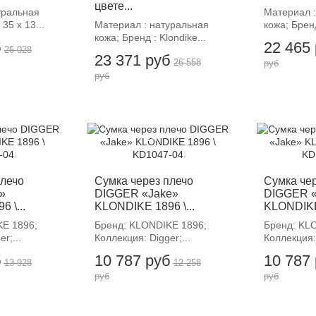
цвете...
уральная
Материал :
35 х 13...
Материал : натуральная
кожа; Бренд
кожа; Бренд : Klondike...
б
22 465
26 028
23 371 руб
26 558
руб
руб
-12%
-
плечо
Сумка через плечо
Сумка че
»
DIGGER «Jake»
DIGGER «
 \...
KLONDIKE 1896 \...
KLONDIKE 
E 1896;
Бренд: KLONDIKE 1896;
Бренд: KL
r;...
Коллекция: Digger;...
Коллекция: 
б
10 787 руб
10 787
13 928
12 258
руб
руб