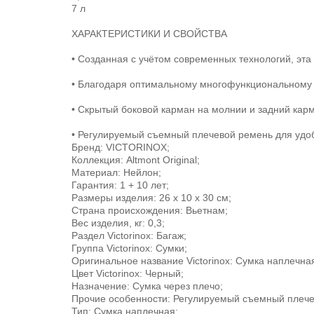
7 л
ХАРАКТЕРИСТИКИ И СВОЙСТВА
• Созданная с учётом современных технологий, эт
• Благодаря оптимальному многофункциональному в
• Скрытый боковой карман на молнии и задний кар
• Регулируемый съемный плечевой ремень для удо
Бренд: VICTORINOX;
Коллекция: Altmont Original;
Материал: Нейлон;
Гарантия: 1 + 10 лет;
Размеры изделия: 26 x 10 x 30 см;
Страна происхождения: Вьетнам;
Вес изделия, кг: 0,3;
Раздел Victorinox: Багаж;
Группа Victorinox: Сумки;
Оригинальное название Victorinox: Сумка наплечная A
Цвет Victorinox: Черный;
Назначение: Сумка через плечо;
Прочие особенности: Регулируемый съемный плече
Тип: Сумка наплечная;