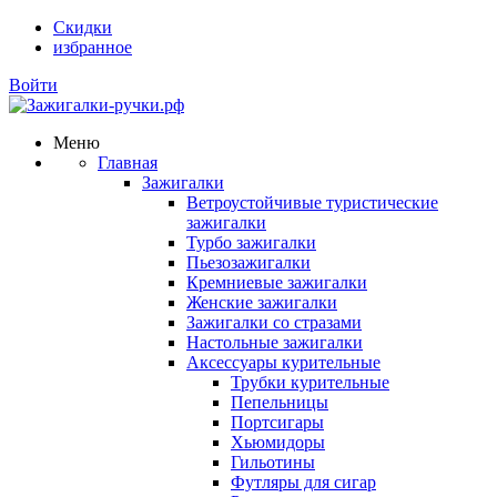
Скидки
избранное
Войти
Меню
Главная
Зажигалки
Ветроустойчивые туристические
зажигалки
Турбо зажигалки
Пьезозажигалки
Кремниевые зажигалки
Женские зажигалки
Зажигалки со стразами
Настольные зажигалки
Аксессуары курительные
Трубки курительные
Пепельницы
Портсигары
Хьюмидоры
Гильотины
Футляры для сигар