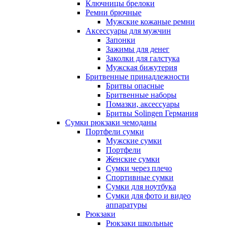
Ключницы брелоки
Ремни брючные
Мужские кожаные ремни
Аксессуары для мужчин
Запонки
Зажимы для денег
Заколки для галстука
Мужская бижутерия
Бритвенные принадлежности
Бритвы опасные
Бритвенные наборы
Помазки, аксессуары
Бритвы Solingen Германия
Сумки рюкзаки чемоданы
Портфели сумки
Мужские сумки
Портфели
Женские сумки
Сумки через плечо
Спортивные сумки
Сумки для ноутбука
Сумки для фото и видео
аппаратуры
Рюкзаки
Рюкзаки школьные