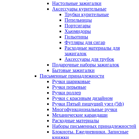
Настольные зажигалки
Аксессуары курительные
Трубки курительные
Пепельницы
Портсигары
Хьюмидоры
Гильотины
Футляры для сигар
Расходные материалы для
зажигалок
Аксессуары для трубок
Подарочные наборы зажигалок
Бытовые зажигалки
Письменные принадлежности
Ручки шариковые
Ручки перьевые
Ручки роллер
Ручки с красивым дизайном
Ручки Пятый пишущий узел (5th)
Многофункциональные ручки
Механические карандаши
Расходные материалы
Наборы письменных принадлежностей
Блокноты. Ежедневники. Записные
книжки