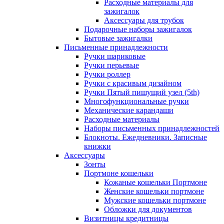
Расходные материалы для
зажигалок
Аксессуары для трубок
Подарочные наборы зажигалок
Бытовые зажигалки
Письменные принадлежности
Ручки шариковые
Ручки перьевые
Ручки роллер
Ручки с красивым дизайном
Ручки Пятый пишущий узел (5th)
Многофункциональные ручки
Механические карандаши
Расходные материалы
Наборы письменных принадлежностей
Блокноты. Ежедневники. Записные
книжки
Аксессуары
Зонты
Портмоне кошельки
Кожаные кошельки Портмоне
Женские кошельки портмоне
Мужские кошельки портмоне
Обложки для документов
Визитницы кредитницы