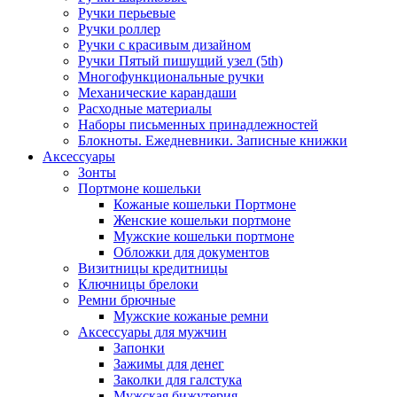
Ручки перьевые
Ручки роллер
Ручки с красивым дизайном
Ручки Пятый пишущий узел (5th)
Многофункциональные ручки
Механические карандаши
Расходные материалы
Наборы письменных принадлежностей
Блокноты. Ежедневники. Записные книжки
Аксессуары
Зонты
Портмоне кошельки
Кожаные кошельки Портмоне
Женские кошельки портмоне
Мужские кошельки портмоне
Обложки для документов
Визитницы кредитницы
Ключницы брелоки
Ремни брючные
Мужские кожаные ремни
Аксессуары для мужчин
Запонки
Зажимы для денег
Заколки для галстука
Мужская бижутерия