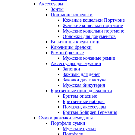
Аксессуары
Зонты
Портмоне кошельки
Кожаные кошельки Портмоне
Женские кошельки портмоне
Мужские кошельки портмоне
Обложки для документов
Визитницы кредитницы
Ключницы брелоки
Ремни брючные
Мужские кожаные ремни
Аксессуары для мужчин
Запонки
Зажимы для денег
Заколки для галстука
Мужская бижутерия
Бритвенные принадлежности
Бритвы опасные
Бритвенные наборы
Помазки, аксессуары
Бритвы Solingen Германия
Сумки рюкзаки чемоданы
Портфели сумки
Мужские сумки
Портфели