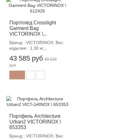
-12%
Портплед Crosslight
Garment Bag
VICTORINOX \...
Бренд : VICTORINOX; Вес
изделия : 1,30 кг;...
43 585 руб
49 528
руб
-12%
Портфель Architecture
Urban2 VICTORINOX \
653353
Бренд : VICTORINOX; Вес