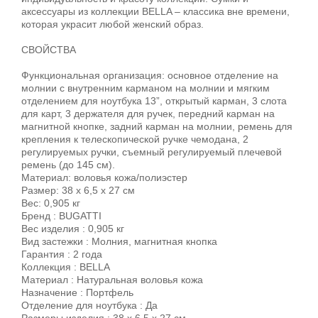
аксессуары из коллекции BELLA – классика вне времени,
которая украсит любой женский образ.
СВОЙСТВА
Функциональная организация: основное отделение на
молнии с внутренним карманом на молнии и мягким
отделением для ноутбука 13”, открытый карман, 3 слота
для карт, 3 держателя для ручек, передний карман на
магнитной кнопке, задний карман на молнии, ремень для
крепления к телескопической ручке чемодана, 2
регулируемых ручки, съемный регулируемый плечевой
ремень (до 145 см).
Материал: воловья кожа/полиэстер
Размер: 38 х 6,5 х 27 см
Вес: 0,905 кг
Бренд : BUGATTI
Вес изделия : 0,905 кг
Вид застежки : Молния, магнитная кнопка
Гарантия : 2 года
Коллекция : BELLA
Материал : Натуральная воловья кожа
Назначение : Портфель
Отделение для ноутбука : Да
Размеры изделия : 38 х 6,5 х 27 см