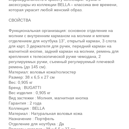
аксессуары из коллекции BELLA – классика вне времени,
которая украсит любой женский образ.
СВОЙСТВА
Функциональная организация: основное отделение на
молнии с внутренним карманом на молнии и мягким
отделением для ноутбука 13”, открытый карман, 3 слота
для карт, 3 держателя для ручек, передний карман на
магнитной кнопке, задний карман на молнии, ремень для
крепления к телескопической ручке чемодана, 2
регулируемых ручки, съемный регулируемый плечевой
ремень (до 145 см).
Материал: воловья кожа/полиэстер
Размер: 38 х 6,5 х 27 см
Вес: 0,905 кг
Бренд : BUGATTI
Вес изделия : 0,905 кг
Вид застежки : Молния, магнитная кнопка
Гарантия : 2 года
Коллекция : BELLA
Материал : Натуральная воловья кожа
Назначение : Портфель
Отделение для ноутбука : Да
Размеры изделия : 38 х 6,5 х 27 см