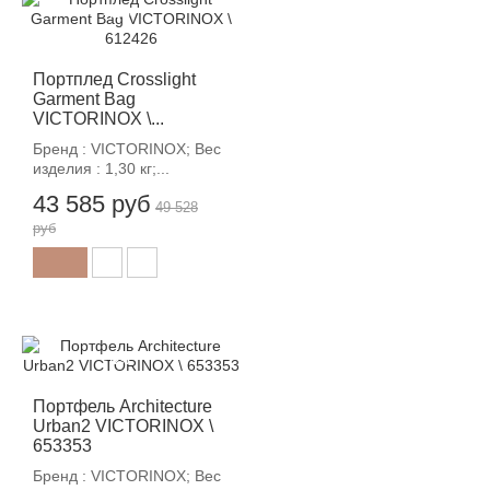
-12%
Портплед Crosslight
Garment Bag
VICTORINOX \...
Бренд : VICTORINOX; Вес
изделия : 1,30 кг;...
43 585 руб
49 528
руб
-12%
Портфель Architecture
Urban2 VICTORINOX \
653353
Бренд : VICTORINOX; Вес