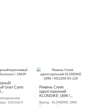
-12%
ерный/
ый Gran Carro
Ремень Creek
...
односторонний
KLONDIKE 1896 \...
 натуральная
еры: 110х3х0,4
Бренд : KLONDIKE 1896