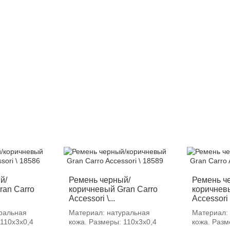
й/
Ремень черный/
Ремень ч
ran Carro
коричневый Gran Carro
коричнев
Accessori \...
Accessori \
ральная
Материал: натуральная
Материал:
 110х3х0,4
кожа. Размеры: 110х3х0,4
кожа. Разм