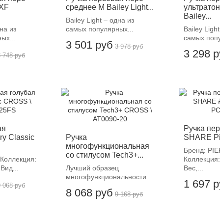
 XF
среднее M Bailey Light...
ультрато
Bailey...
Bailey Light – одна из
дна из
самых популярных...
Bailey Ligh
ых...
самых попу
3 501 руб
3 978 руб
3 298 
3 748 руб
-12%
-
ая
Ручка пер
ry Classic
Ручка
SHARE Pier
многофункциональная
Бренд: PI
со стилусом Tech3+...
Коллекция:
Коллекция:
 Вид...
Лучший образец
Вес,...
многофункциональности
1 697 
9 068 руб
8 068 руб
9 168 руб