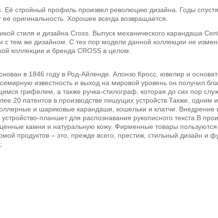
ия. Её стройный профиль произвел революцию дизайна. Годы спуст
 ее оригинальность. Хорошее всегда возвращается.
сикой стиля и дизайна Cross. Выпуск механического карандаша Cent
и с тем же дизайном. С тех пор модели данной коллекции не изме
чкой коллекции и бренда CROSS в целом.
ован в 1846 году в Род-Айленде. Алонзо Кросс, ювелир и основат
 всемирную известность и выход на мировой уровень он получил бл
имся грифелем, а также ручка-стилограф, которая до сих пор слу
е 20 патентов в производстве пишущих устройств.Также, одним и
оллерные и шариковые карандаши, кошельки и клатчи. Внедрение 
ь устройство-планшет для распознавания рукописного текста.В пр
оценные камни и натуральную кожу. Фирменные товары пользуются
ой продуктов – это, прежде всего, престиж, стильный дизайн и ф
;