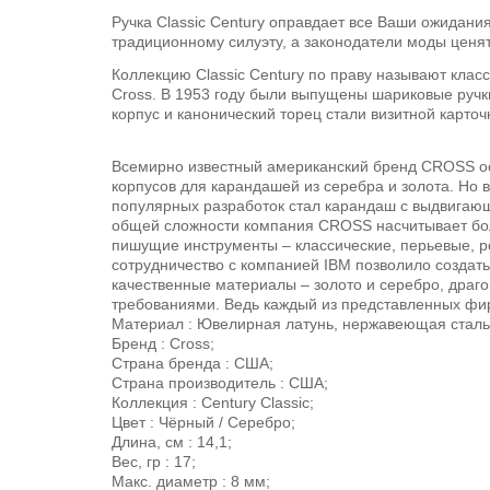
Ручка Classic Century оправдает все Ваши ожидан
традиционному силуэту, а законодатели моды ценят
Коллекцию Classic Century по праву называют клас
Cross. В 1953 году были выпущены шариковые ручк
корпус и канонический торец стали визитной карто
Всемирно известный американский бренд CROSS осн
корпусов для карандашей из серебра и золота. Но
популярных разработок стал карандаш с выдвигающ
общей сложности компания CROSS насчитывает боле
пишущие инструменты – классические, перьевые, р
сотрудничество с компанией IBM позволило создат
качественные материалы – золото и серебро, драг
требованиями. Ведь каждый из представленных фирм
Материал : Ювелирная латунь, нержавеющая сталь
Бренд : Cross;
Страна бренда : США;
Страна производитель : США;
Коллекция : Century Classic;
Цвет : Чёрный / Серебро;
Длина, см : 14,1;
Вес, гр : 17;
Макс. диаметр : 8 мм;