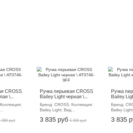
-12%
-
вая CROSS
Ручка перьевая CROSS
Ручка пе
ая \...
Bailey Light черная \...
Bailey Ligh
Коллекция:
Бренд: CROSS; Коллекция:
Бренд: CR
...
Bailey Light; Вид...
Bailey Light
3 835 руб
3 835 
5 088 руб
4 358 руб