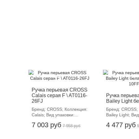
-12%
-12%
Ручка перьевая CROSS
Calais серая F \ AT0116-
Ручка перье
26FJ
Bailey Light бел
Бренд: CROSS; Коллекция:
Бренд: CROSS; 
Calais; Вид упаковки:...
Bailey Light; Вид
7 003 руб
4 477 руб
7 958 руб