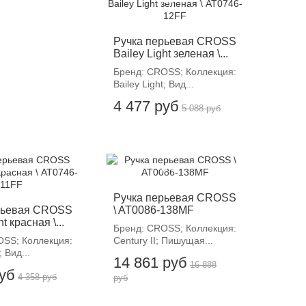
Ручка перьевая CROSS
Bailey Light зеленая \...
Бренд: CROSS; Коллекция:
Bailey Light; Вид...
4 477 руб
5 088 руб
12%
-12%
Ручка перьевая CROSS
рьевая CROSS
\ AT0086-138MF
t красная \...
Бренд: CROSS; Коллекция:
OSS; Коллекция:
Century II; Пишущая...
; Вид...
14 861 руб
16 888
руб
4 358 руб
руб