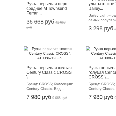
Ручка перьевая перо
ультратонкое
среднее M Townsend
Bailey...
Ferrari...
Bailey Light – о
самых популярн
36 668 руб
41 668
3 298 руб
руб
-12%
-12%
Ручка перьевая желтая
Ручка перьев
Century Classic CROSS
голубая Centu
\...
CROSS \...
Бренд: CROSS; Коллекция:
Бренд: CROSS; 
Century Classic; Вид...
Century Classic;
7 980 руб
7 980 руб
9 068 руб