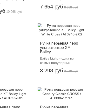
n;...
7 654 руб
8 698 руб
руб
10 068 руб
-12%
Ручка перьевая перо
ультратонкое XF
Bailey...
Bailey Light – одна из
самых популярных...
3 298 руб
3 748 руб
12%
-12%
рьевая перо
Ручка перьевая