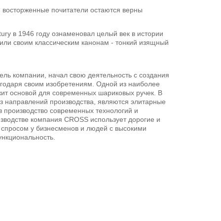
я восторженные почитатели остаются верны
ury в 1946 году ознаменовал целый век в истории
нили своим классическим канонам - тонкий изящный
ель компании, начал свою деятельность с создания
агодаря своим изобретениям. Одной из наиболее
жит основой для современных шариковых ручек. В
з направлений производства, являются элитарные
в производство современных технологий и
оизводстве компания CROSS использует дорогие и
 спросом у бизнесменов и людей с высокими
ункциональность.