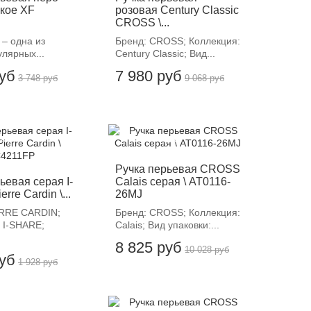
нкое XF
розовая Century Classic
CROSS \...
t – одна из
Бренд: CROSS; Коллекция:
лярных...
Century Classic; Вид...
руб
7 980 руб
3 748 руб
9 068 руб
12%
-12%
Ручка перьевая CROSS
ьевая серая I-
Calais серая \ AT0116-
re Cardin \...
26MJ
ERRE CARDIN;
Бренд: CROSS; Коллекция:
 I-SHARE;
Calais; Вид упаковки:...
8 825 руб
10 028 руб
руб
1 928 руб
-12%