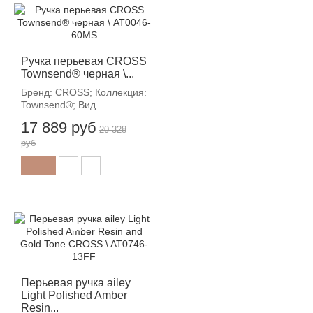
-12%
Ручка перьевая CROSS
Townsend® черная \...
Бренд: CROSS; Коллекция:
Townsend®; Вид...
17 889 руб
20 328
руб
-12%
Перьевая ручка ailey
Light Polished Amber
Resin...