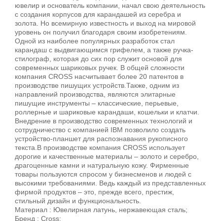
ювелир и основатель компании, начал свою деятельность
с создания корпусов для карандашей из серебра и
золота. Но всемирную известность и выход на мировой
уровень он получил благодаря своим изобретениям.
Одной из наиболее популярных разработок стал
карандаш с выдвигающимся грифелем, а также ручка-
стилограф, которая до сих пор служит основой для
современных шариковых ручек. В общей сложности
компания CROSS насчитывает более 20 патентов в
производстве пишущих устройств.Также, одним из
направлений производства, являются элитарные
пишущие инструменты – классические, перьевые,
роллерные и шариковые карандаши, кошельки и клатчи.
Внедрение в производство современных технологий и
сотрудничество с компанией IBM позволило создать
устройство-планшет для распознавания рукописного
текста.В производстве компания CROSS использует
дорогие и качественные материалы – золото и серебро,
драгоценные камни и натуральную кожу. Фирменные
товары пользуются спросом у бизнесменов и людей с
высокими требованиями. Ведь каждый из представленных
фирмой продуктов – это, прежде всего, престиж,
стильный дизайн и функциональность.
Материал : Ювелирная латунь, нержавеющая сталь;
Бренд : Cross;