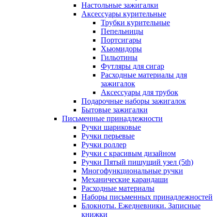
Настольные зажигалки
Аксессуары курительные
Трубки курительные
Пепельницы
Портсигары
Хьюмидоры
Гильотины
Футляры для сигар
Расходные материалы для
зажигалок
Аксессуары для трубок
Подарочные наборы зажигалок
Бытовые зажигалки
Письменные принадлежности
Ручки шариковые
Ручки перьевые
Ручки роллер
Ручки с красивым дизайном
Ручки Пятый пишущий узел (5th)
Многофункциональные ручки
Механические карандаши
Расходные материалы
Наборы письменных принадлежностей
Блокноты. Ежедневники. Записные
книжки