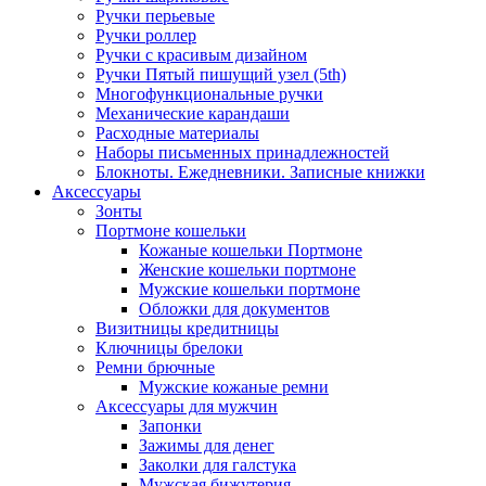
Ручки перьевые
Ручки роллер
Ручки с красивым дизайном
Ручки Пятый пишущий узел (5th)
Многофункциональные ручки
Механические карандаши
Расходные материалы
Наборы письменных принадлежностей
Блокноты. Ежедневники. Записные книжки
Аксессуары
Зонты
Портмоне кошельки
Кожаные кошельки Портмоне
Женские кошельки портмоне
Мужские кошельки портмоне
Обложки для документов
Визитницы кредитницы
Ключницы брелоки
Ремни брючные
Мужские кожаные ремни
Аксессуары для мужчин
Запонки
Зажимы для денег
Заколки для галстука
Мужская бижутерия