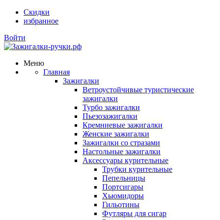
Скидки
избранное
Войти
Меню
Главная
Зажигалки
Ветроустойчивые туристические
зажигалки
Турбо зажигалки
Пьезозажигалки
Кремниевые зажигалки
Женские зажигалки
Зажигалки со стразами
Настольные зажигалки
Аксессуары курительные
Трубки курительные
Пепельницы
Портсигары
Хьюмидоры
Гильотины
Футляры для сигар