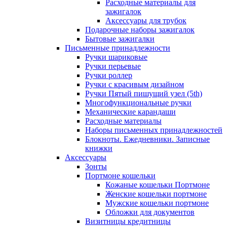
Расходные материалы для
зажигалок
Аксессуары для трубок
Подарочные наборы зажигалок
Бытовые зажигалки
Письменные принадлежности
Ручки шариковые
Ручки перьевые
Ручки роллер
Ручки с красивым дизайном
Ручки Пятый пишущий узел (5th)
Многофункциональные ручки
Механические карандаши
Расходные материалы
Наборы письменных принадлежностей
Блокноты. Ежедневники. Записные
книжки
Аксессуары
Зонты
Портмоне кошельки
Кожаные кошельки Портмоне
Женские кошельки портмоне
Мужские кошельки портмоне
Обложки для документов
Визитницы кредитницы