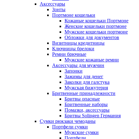
Аксессуары
Зонты
Портмоне кошельки
Кожаные кошельки Портмоне
Женские кошельки портмоне
Мужские кошельки портмоне
Обложки для документов
Визитницы кредитницы
Ключницы брелоки
Ремни брючные
Мужские кожаные ремни
Аксессуары для мужчин
Запонки
Зажимы для денег
Заколки для галстука
Мужская бижутерия
Бритвенные принадлежности
Бритвы опасные
Бритвенные наборы
Помазки, аксессуары
Бритвы Solingen Германия
Сумки рюкзаки чемоданы
Портфели сумки
Мужские сумки
Портфели