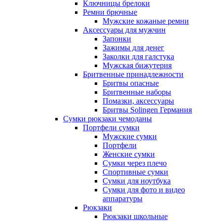
Ключницы брелоки
Ремни брючные
Мужские кожаные ремни
Аксессуары для мужчин
Запонки
Зажимы для денег
Заколки для галстука
Мужская бижутерия
Бритвенные принадлежности
Бритвы опасные
Бритвенные наборы
Помазки, аксессуары
Бритвы Solingen Германия
Сумки рюкзаки чемоданы
Портфели сумки
Мужские сумки
Портфели
Женские сумки
Сумки через плечо
Спортивные сумки
Сумки для ноутбука
Сумки для фото и видео
аппаратуры
Рюкзаки
Рюкзаки школьные