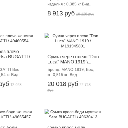
изделия : 0,385 кг Вид...
8 913 руб
10 128 руб
12%
-12%
рез плечо
lsa BUGATTI \
Сумка через плечо "Don
Luca" MANO 1919 \...
UGATTI Вес
Бренд: MANO 1919; Вес,
,54 кг Вид...
кг: 0,515 кг; Вид...
 руб
20 018 руб
12 928
22 748
руб
12%
-12%
осс-боди
Сумка кросс-боди