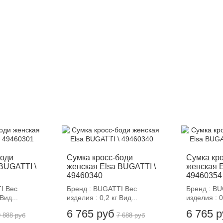
-12%
-
боди
Сумка кросс-боди
Сумка кр
BUGATTI \
женская Elsa BUGATTI \
женская E
49460340
49460354
I Вес
Бренд : BUGATTI Вес
Бренд : B
Вид...
изделия : 0,2 кг Вид...
изделия : 0
6 765 руб
6 765 
9 888 руб
7 688 руб