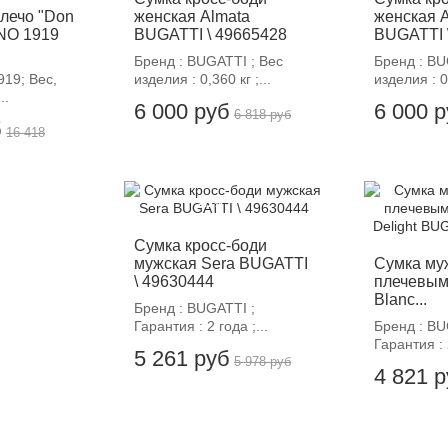
плечо "Don
женская Almata
женская 
ANO 1919
BUGATTI \ 49665428
BUGATTI 
Бренд : BUGATTI ; Вес
Бренд : BU
19; Вес,
изделия : 0,360 кг ;...
изделия : 0,
..
6 000 руб
6 000 
6 818 руб
б
16 418
-12%
-
Сумка кросс-боди
мужская Sera BUGATTI
Сумка му
\ 49630444
плечевым
Blanc...
Бренд : BUGATTI ;
Гарантия : 2 года ;...
Бренд : BU
Гарантия : 2
5 261 руб
5 978 руб
4 821 