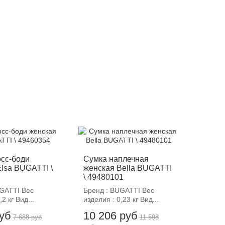
12%
-12%
осс-боди
Сумка наплечная
lsa BUGATTI \
женская Bella BUGATTI
\ 49480101
UGATTI Вес
Бренд : BUGATTI Вес
,2 кг Вид...
изделия : 0,23 кг Вид...
руб
10 206 руб
7 688 руб
11 598