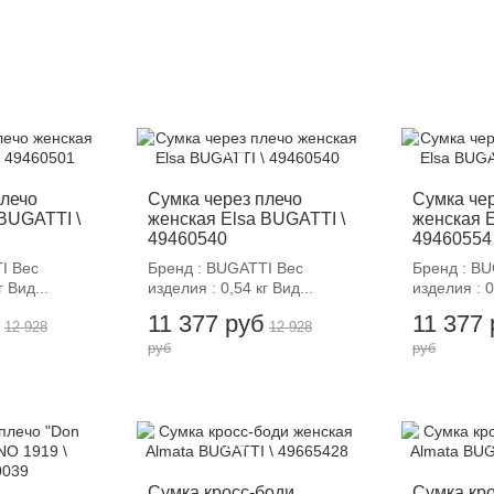
-12%
-
плечо
Сумка через плечо
Сумка че
BUGATTI \
женская Elsa BUGATTI \
женская E
49460540
49460554
I Вес
Бренд : BUGATTI Вес
Бренд : B
г Вид...
изделия : 0,54 кг Вид...
изделия : 0
11 377 руб
11 377
12 928
12 928
руб
руб
-12%
-
Сумка кросс-боди
Сумка кр