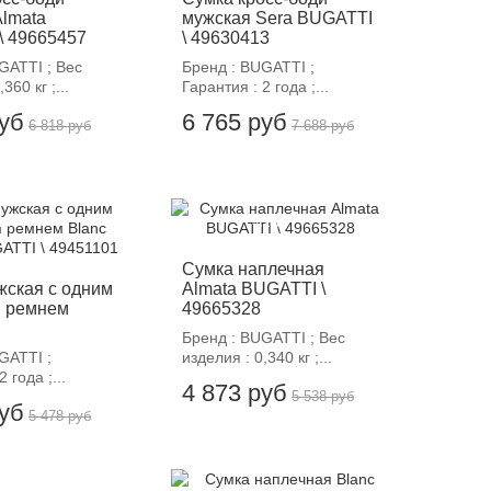
Almata
мужская Sera BUGATTI
\ 49665457
\ 49630413
GATTI ; Вес
Бренд : BUGATTI ;
360 кг ;...
Гарантия : 2 года ;...
руб
6 765 руб
6 818 руб
7 688 руб
12%
-12%
Сумка наплечная
жская с одним
Almata BUGATTI \
 ремнем
49665328
Бренд : BUGATTI ; Вес
GATTI ;
изделия : 0,340 кг ;...
 года ;...
4 873 руб
5 538 руб
руб
5 478 руб