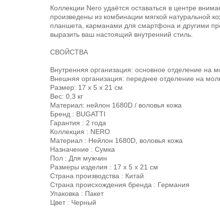
Коллекции Nero удаётся оставаться в центре вним
произведены из комбинации мягкой натуральной ко
планшета, карманами для смартфона и другими пр
выразить ваш настоящий внутренний стиль.
СВОЙСТВА
Внутренняя организация: основное отделение на м
Внешняя организация: переднее отделение на молн
Размер: 17 x 5 x 21 см
Вес: 0,3 кг
Материал: нейлон 1680D / воловья кожа
Бренд : BUGATTI
Гарантия : 2 года
Коллекция : NERO
Материал : Нейлон 1680D, воловья кожа
Назначение : Сумка
Пол : Для мужчин
Размеры изделия : 17 х 5 х 21 см
Страна производства : Китай
Страна происхождения бренда : Германия
Упаковка : Пакет
Цвет : Черный