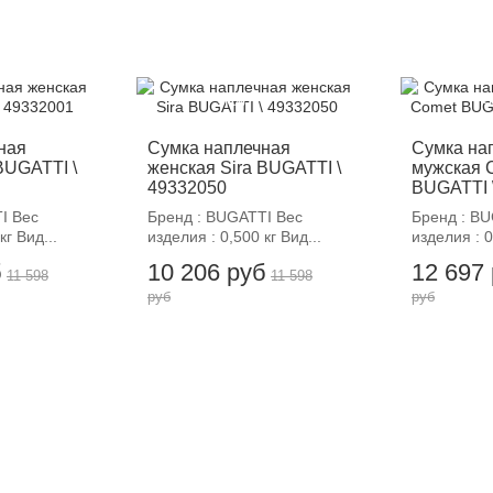
-12%
-
ная
Сумка наплечная
Сумка на
BUGATTI \
женская Sira BUGATTI \
мужская 
49332050
BUGATTI 
I Вес
Бренд : BUGATTI Вес
Бренд : B
кг Вид...
изделия : 0,500 кг Вид...
изделия : 0
б
10 206 руб
12 697
11 598
11 598
руб
руб