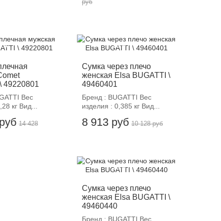
руб
12%
-12%
плечная
Сумка через плечо
Comet
женская Elsa BUGATTI \
\ 49220801
49460401
UGATTI Вес
Бренд : BUGATTI Вес
,28 кг Вид...
изделия : 0,385 кг Вид...
 руб
8 913 руб
14 428
10 128 руб
-12%
Сумка через плечо
женская Elsa BUGATTI \
49460440
Бренд : BUGATTI Вес