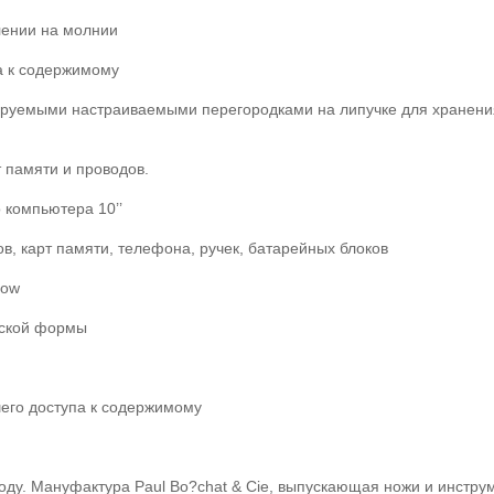
лении на молнии
а к содержимому
ируемыми настраиваемыми перегородками на липучке для хранения
 памяти и проводов.
о компьютера 10’’
, карт памяти, телефона, ручек, батарейных блоков
low
еской формы
шего доступа к содержимому
оду. Мануфактура Paul Bo?chat & Cie, выпускающая ножи и инстру