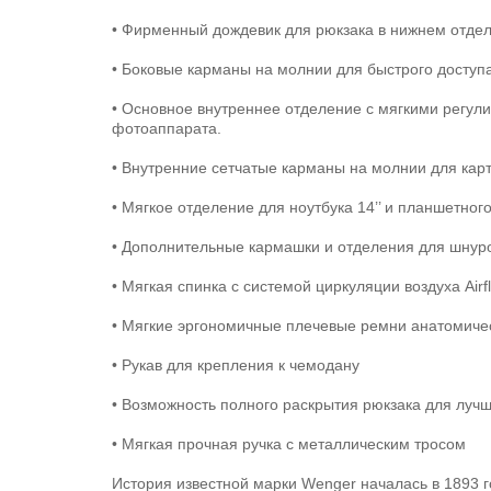
• Фирменный дождевик для рюкзака в нижнем отде
• Боковые карманы на молнии для быстрого доступ
• Основное внутреннее отделение с мягкими регул
фотоаппарата.
• Внутренние сетчатые карманы на молнии для карт
• Мягкое отделение для ноутбука 14’’ и планшетног
• Дополнительные кармашки и отделения для шнуров
• Мягкая спинка с системой циркуляции воздуха Airf
• Мягкие эргономичные плечевые ремни анатомич
• Рукав для крепления к чемодану
• Возможность полного раскрытия рюкзака для луч
• Мягкая прочная ручка с металлическим тросом
История известной марки Wenger началась в 1893 г