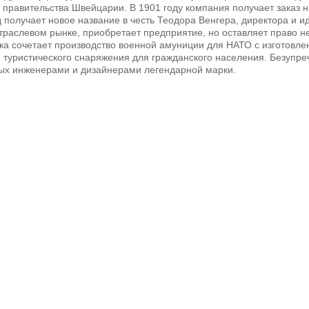
 правительства Швейцарии. В 1901 году компания получает заказ н
д получает новое название в честь Теодора Венгера, директора и и
отраслевом рынке, приобретает предприятие, но оставляет право 
а сочетает производство военной амуниции для НАТО с изготовле
 туристического снаряжения для гражданского населения. Безупре
ных инженерами и дизайнерами легендарной марки.