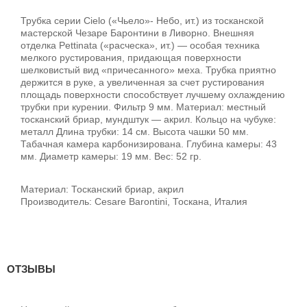
Трубка серии Cielo («Чьело»- Небо, ит.) из тосканской
мастерской Чезаре Баронтини в Ливорно. Внешняя
отделка Pettinata («расческа», ит.) — особая техника
мелкого рустирования, придающая поверхности
шелковистый вид «причесанного» меха. Трубка приятно
держится в руке, а увеличенная за счет рустирования
площадь поверхности способствует лучшему охлаждению
трубки при курении. Фильтр 9 мм. Материал: местный
тосканский бриар, мундштук — акрил. Кольцо на чубуке:
металл Длина трубки: 14 см. Высота чашки 50 мм.
Табачная камера карбонизирована. Глубина камеры: 43
мм. Диаметр камеры: 19 мм. Вес: 52 гр.
Материал: Тосканский бриар, акрил
Производитель: Cesare Barontini, Тоскана, Италия
ОТЗЫВЫ