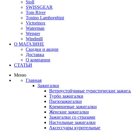
Stoll
SWISSGEAR
Tom River
Tonino Lamborghini
Victorinox
Waterman
Wenger
Windmill
О МАГАЗИНЕ
Скидки и акции
Доставка
О компании
СТАТЬИ
Меню
Главная
Зажигалки
Ветроустойчивые туристические зажига
Турбо зажигалки
Пьезозажигалки
Кремниевые зажигалки
Женские зажигалки
Зажигалки со стразами
Настольные зажигалки
Аксессуары курительные