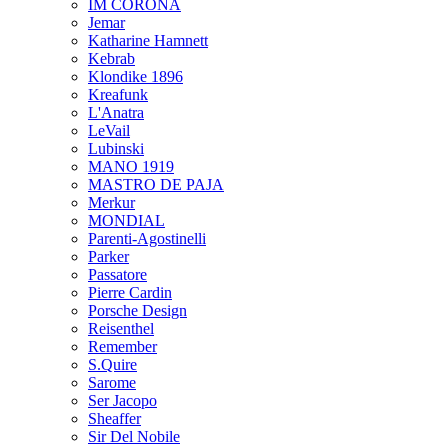
IM CORONA
Jemar
Katharine Hamnett
Kebrab
Klondike 1896
Kreafunk
L'Anatra
LeVail
Lubinski
MANO 1919
MASTRO DE PAJA
Merkur
MONDIAL
Parenti-Agostinelli
Parker
Passatore
Pierre Cardin
Porsche Design
Reisenthel
Remember
S.Quire
Sarome
Ser Jacopo
Sheaffer
Sir Del Nobile