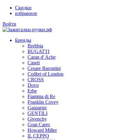
Скидки
избранное
Войти
Бренды
Brebbia
BUGATTI
Caran d' Ache
Caseti
Cesare Barontini
Colibri of London
CROSS
Dovo
Erbe
Fiamma di Re
Franklin Covey
Gasparini
GENTILI
Givenchy
Gran Carro
Howard Miller
IL CEPPO