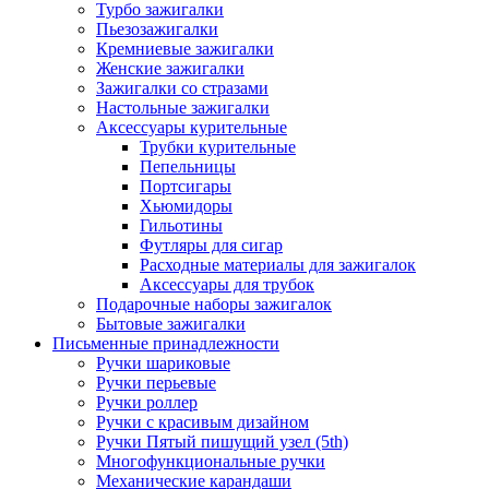
Турбо зажигалки
Пьезозажигалки
Кремниевые зажигалки
Женские зажигалки
Зажигалки со стразами
Настольные зажигалки
Аксессуары курительные
Трубки курительные
Пепельницы
Портсигары
Хьюмидоры
Гильотины
Футляры для сигар
Расходные материалы для зажигалок
Аксессуары для трубок
Подарочные наборы зажигалок
Бытовые зажигалки
Письменные принадлежности
Ручки шариковые
Ручки перьевые
Ручки роллер
Ручки с красивым дизайном
Ручки Пятый пишущий узел (5th)
Многофункциональные ручки
Механические карандаши