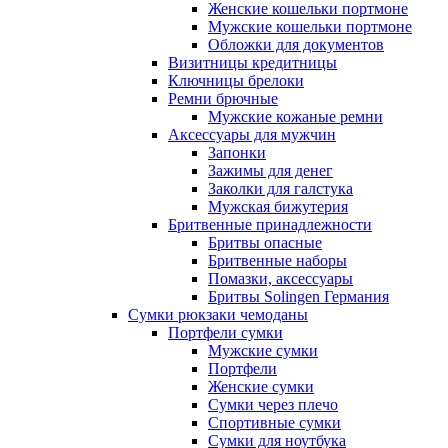
Женские кошельки портмоне
Мужские кошельки портмоне
Обложки для документов
Визитницы кредитницы
Ключницы брелоки
Ремни брючные
Мужские кожаные ремни
Аксессуары для мужчин
Запонки
Зажимы для денег
Заколки для галстука
Мужская бижутерия
Бритвенные принадлежности
Бритвы опасные
Бритвенные наборы
Помазки, аксессуары
Бритвы Solingen Германия
Сумки рюкзаки чемоданы
Портфели сумки
Мужские сумки
Портфели
Женские сумки
Сумки через плечо
Спортивные сумки
Сумки для ноутбука