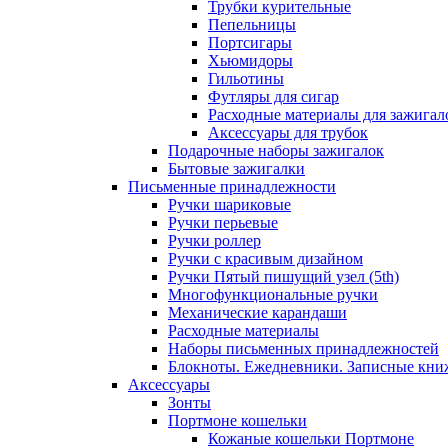
Трубки курительные
Пепельницы
Портсигары
Хьюмидоры
Гильотины
Футляры для сигар
Расходные материалы для зажигал
Аксессуары для трубок
Подарочные наборы зажигалок
Бытовые зажигалки
Письменные принадлежности
Ручки шариковые
Ручки перьевые
Ручки роллер
Ручки с красивым дизайном
Ручки Пятый пишущий узел (5th)
Многофункциональные ручки
Механические карандаши
Расходные материалы
Наборы письменных принадлежностей
Блокноты. Ежедневники. Записные кни
Аксессуары
Зонты
Портмоне кошельки
Кожаные кошельки Портмоне