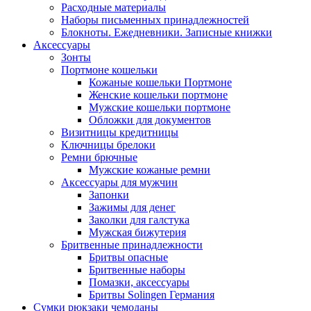
Расходные материалы
Наборы письменных принадлежностей
Блокноты. Ежедневники. Записные книжки
Аксессуары
Зонты
Портмоне кошельки
Кожаные кошельки Портмоне
Женские кошельки портмоне
Мужские кошельки портмоне
Обложки для документов
Визитницы кредитницы
Ключницы брелоки
Ремни брючные
Мужские кожаные ремни
Аксессуары для мужчин
Запонки
Зажимы для денег
Заколки для галстука
Мужская бижутерия
Бритвенные принадлежности
Бритвы опасные
Бритвенные наборы
Помазки, аксессуары
Бритвы Solingen Германия
Сумки рюкзаки чемоданы