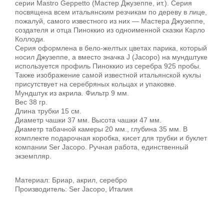
серии Mastro Geppetto (Мастер Джузеппе, ит.). Серия
посвящена всем итальянским резчикам по дереву в лице,
пожалуй, самого известного из них — Мастера Джузеппе,
создателя и отца Пиноккио из одноименной сказки Карло
Коллоди.
Серия оформлена в бело-желтых цветах парика, который
носил Джузеппе, а вместо значка J (Jacopo) на мундштуке
используется профиль Пиноккио из серебра 925 пробы.
Также изображение самой известной итальянской куклы
присутствует на серебряных кольцах и упаковке.
Мундштук из акрила. Фильтр 9 мм.
Вес 38 гр.
Длина трубки 15 см.
Диаметр чашки 37 мм. Высота чашки 47 мм.
Диаметр табачной камеры 20 мм., глубина 35 мм. В
комплекте подарочная коробка, кисет для трубки и буклет
компании Ser Jacopo. Ручная работа, единственный
экземпляр.
Материал: Бриар, акрил, серебро
Производитель: Ser Jacopo, Италия