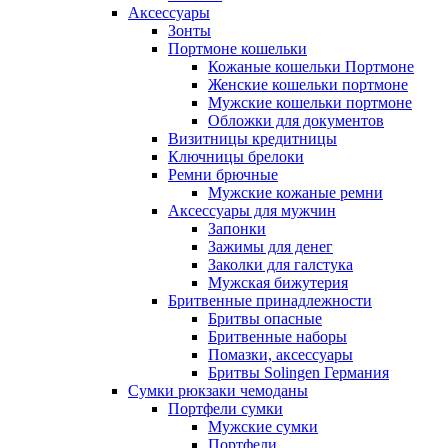
Аксессуары
Зонты
Портмоне кошельки
Кожаные кошельки Портмоне
Женские кошельки портмоне
Мужские кошельки портмоне
Обложки для документов
Визитницы кредитницы
Ключницы брелоки
Ремни брючные
Мужские кожаные ремни
Аксессуары для мужчин
Запонки
Зажимы для денег
Заколки для галстука
Мужская бижутерия
Бритвенные принадлежности
Бритвы опасные
Бритвенные наборы
Помазки, аксессуары
Бритвы Solingen Германия
Сумки рюкзаки чемоданы
Портфели сумки
Мужские сумки
Портфели