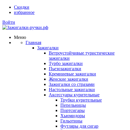
Скидки
избранное
Войти
Меню
Главная
Зажигалки
Ветроустойчивые туристические
зажигалки
Турбо зажигалки
Пьезозажигалки
Кремниевые зажигалки
Женские зажигалки
Зажигалки со стразами
Настольные зажигалки
Аксессуары курительные
Трубки курительные
Пепельницы
Портсигары
Хьюмидоры
Гильотины
Футляры для сигар