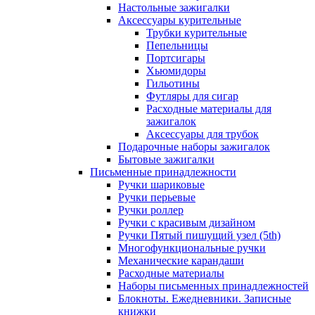
Настольные зажигалки
Аксессуары курительные
Трубки курительные
Пепельницы
Портсигары
Хьюмидоры
Гильотины
Футляры для сигар
Расходные материалы для
зажигалок
Аксессуары для трубок
Подарочные наборы зажигалок
Бытовые зажигалки
Письменные принадлежности
Ручки шариковые
Ручки перьевые
Ручки роллер
Ручки с красивым дизайном
Ручки Пятый пишущий узел (5th)
Многофункциональные ручки
Механические карандаши
Расходные материалы
Наборы письменных принадлежностей
Блокноты. Ежедневники. Записные
книжки