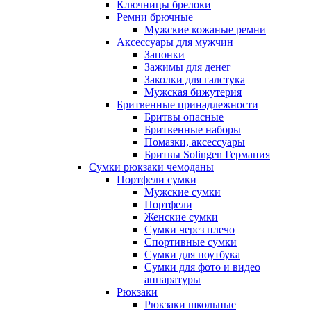
Ключницы брелоки
Ремни брючные
Мужские кожаные ремни
Аксессуары для мужчин
Запонки
Зажимы для денег
Заколки для галстука
Мужская бижутерия
Бритвенные принадлежности
Бритвы опасные
Бритвенные наборы
Помазки, аксессуары
Бритвы Solingen Германия
Сумки рюкзаки чемоданы
Портфели сумки
Мужские сумки
Портфели
Женские сумки
Сумки через плечо
Спортивные сумки
Сумки для ноутбука
Сумки для фото и видео
аппаратуры
Рюкзаки
Рюкзаки школьные