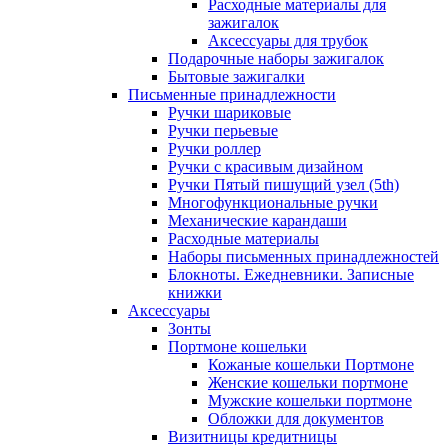
Расходные материалы для
зажигалок
Аксессуары для трубок
Подарочные наборы зажигалок
Бытовые зажигалки
Письменные принадлежности
Ручки шариковые
Ручки перьевые
Ручки роллер
Ручки с красивым дизайном
Ручки Пятый пишущий узел (5th)
Многофункциональные ручки
Механические карандаши
Расходные материалы
Наборы письменных принадлежностей
Блокноты. Ежедневники. Записные
книжки
Аксессуары
Зонты
Портмоне кошельки
Кожаные кошельки Портмоне
Женские кошельки портмоне
Мужские кошельки портмоне
Обложки для документов
Визитницы кредитницы