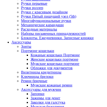
Ручки перьевые
Ручки роллер
Ручки с красивым дизайном
Ручки Пятый пишущий узел (5th)
Многофункциональные ручки
Механические карандаши
Расходные материалы
Наборы письменных принадлежностей
Блокноты. Ежедневники. Записные книжки
Аксессуары
Зонты
Портмоне кошельки
Кожаные кошельки Портмоне
Женские кошельки портмоне
Мужские кошельки портмоне
Обложки для документов
Визитницы кредитницы
Ключницы брелоки
Ремни брючные
Мужские кожаные ремни
Аксессуары для мужчин
Запонки
Зажимы для денег
Заколки для галстука
Мужская бижутерия