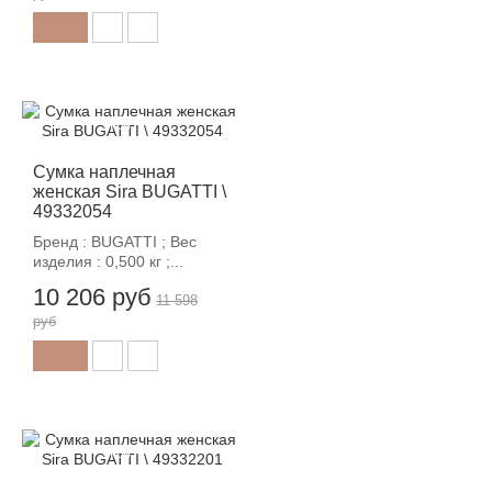
-12%
Сумка наплечная
женская Sira BUGATTI \
49332054
Бренд : BUGATTI ; Вес
изделия : 0,500 кг ;...
10 206 руб
11 598
руб
-12%