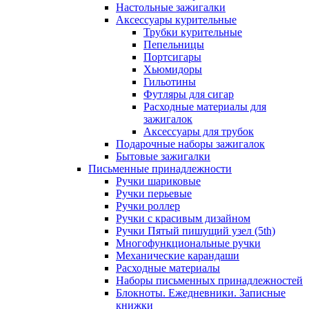
Настольные зажигалки
Аксессуары курительные
Трубки курительные
Пепельницы
Портсигары
Хьюмидоры
Гильотины
Футляры для сигар
Расходные материалы для
зажигалок
Аксессуары для трубок
Подарочные наборы зажигалок
Бытовые зажигалки
Письменные принадлежности
Ручки шариковые
Ручки перьевые
Ручки роллер
Ручки с красивым дизайном
Ручки Пятый пишущий узел (5th)
Многофункциональные ручки
Механические карандаши
Расходные материалы
Наборы письменных принадлежностей
Блокноты. Ежедневники. Записные
книжки