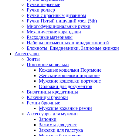
Ручки перьевые
Ручки роллер
Ручки с красивым дизайном
Ручки Пятый пишущий узел (5th)
Многофункциональные ручки
Механические карандаши
Расходные материалы
Наборы письменных принадлежностей
Блокноты. Ежедневники. Записные книжки
Аксессуары
Зонты
Портмоне кошельки
Кожаные кошельки Портмоне
Женские кошельки портмоне
Мужские кошельки портмоне
Обложки для документов
Визитницы кредитницы
Ключницы брелоки
Ремни брючные
Мужские кожаные ремни
Аксессуары для мужчин
Запонки
Зажимы для денег
Заколки для галстука
Мужская бижутерия