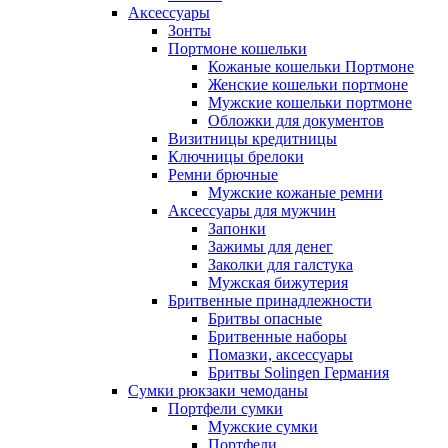
Аксессуары
Зонты
Портмоне кошельки
Кожаные кошельки Портмоне
Женские кошельки портмоне
Мужские кошельки портмоне
Обложки для документов
Визитницы кредитницы
Ключницы брелоки
Ремни брючные
Мужские кожаные ремни
Аксессуары для мужчин
Запонки
Зажимы для денег
Заколки для галстука
Мужская бижутерия
Бритвенные принадлежности
Бритвы опасные
Бритвенные наборы
Помазки, аксессуары
Бритвы Solingen Германия
Сумки рюкзаки чемоданы
Портфели сумки
Мужские сумки
Портфели