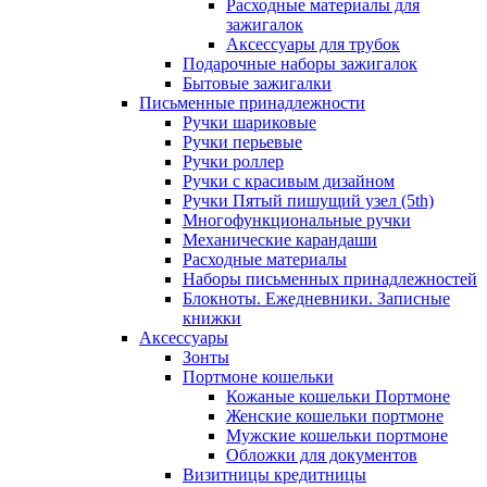
Расходные материалы для
зажигалок
Аксессуары для трубок
Подарочные наборы зажигалок
Бытовые зажигалки
Письменные принадлежности
Ручки шариковые
Ручки перьевые
Ручки роллер
Ручки с красивым дизайном
Ручки Пятый пишущий узел (5th)
Многофункциональные ручки
Механические карандаши
Расходные материалы
Наборы письменных принадлежностей
Блокноты. Ежедневники. Записные
книжки
Аксессуары
Зонты
Портмоне кошельки
Кожаные кошельки Портмоне
Женские кошельки портмоне
Мужские кошельки портмоне
Обложки для документов
Визитницы кредитницы