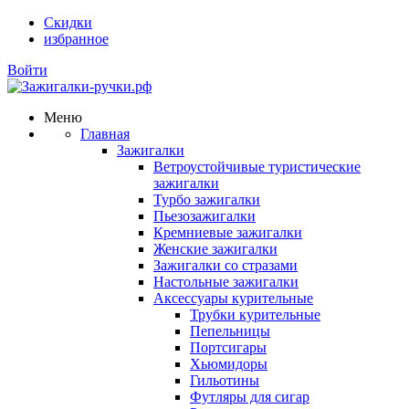
Скидки
избранное
Войти
Меню
Главная
Зажигалки
Ветроустойчивые туристические
зажигалки
Турбо зажигалки
Пьезозажигалки
Кремниевые зажигалки
Женские зажигалки
Зажигалки со стразами
Настольные зажигалки
Аксессуары курительные
Трубки курительные
Пепельницы
Портсигары
Хьюмидоры
Гильотины
Футляры для сигар