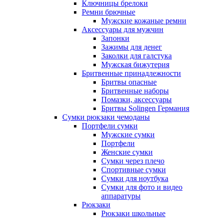
Ключницы брелоки
Ремни брючные
Мужские кожаные ремни
Аксессуары для мужчин
Запонки
Зажимы для денег
Заколки для галстука
Мужская бижутерия
Бритвенные принадлежности
Бритвы опасные
Бритвенные наборы
Помазки, аксессуары
Бритвы Solingen Германия
Сумки рюкзаки чемоданы
Портфели сумки
Мужские сумки
Портфели
Женские сумки
Сумки через плечо
Спортивные сумки
Сумки для ноутбука
Сумки для фото и видео
аппаратуры
Рюкзаки
Рюкзаки школьные