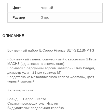
Цвет
черный
Размер
3 пр.
ОПИСАНИЕ
Бритвенный набор IL Ceppo Firenze SET-S111BNMTG
• бритвенный станок, совместимый с кассетами Gillette
MACH3 (одна кассета в комплекте);
• помазок с барсучьим ворсом категории Grey Badger,
диаметр узла - 21 мм (размер M);
• подставка из металлического сплава «Zamak», цвет
черный матовый
Характеристики:
Бренд: IL Ceppo Firenze
Страна-производитель: Италия
Вид упаковки: подарочная коробка