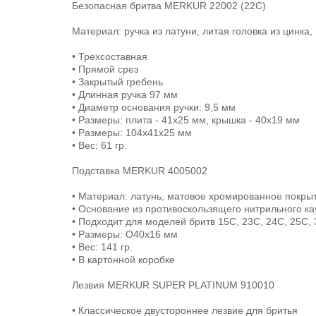
Безопасная бритва MERKUR 22002 (22С)
Материал: ручка из латуни, литая головка из цинк
• Трехсоставная
• Прямой срез
• Закрытый гребень
• Длинная ручка 97 мм
• Диаметр основания ручки: 9,5 мм
• Размеры: плита - 41х25 мм, крышка - 40х19 мм
• Размеры: 104x41x25 мм
• Вес: 61 гр.
Подставка MERKUR 4005002
• Материал: латунь, матовое хромированное покры
• Основание из противоскользящего нитрильного ка
• Подходит для моделей бритв 15C, 23C, 24C, 25C,
• Размеры: O40х16 мм
• Вес: 141 гр.
• В картонной коробке
Лезвия MERKUR SUPER PLATINUM 910010
• Классическое двустороннее лезвие для бритья