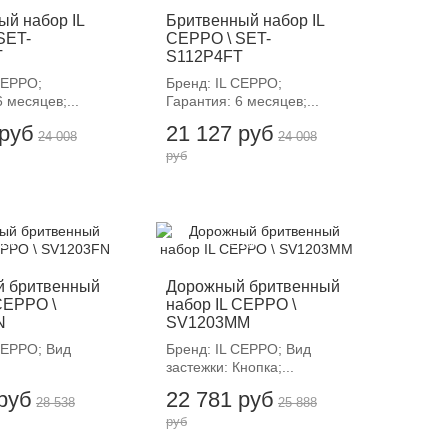
ый набор IL
Бритвенный набор IL
SET-
CEPPO \ SET-
T
S112P4FT
CEPPO;
Бренд: IL CEPPO;
 месяцев;...
Гарантия: 6 месяцев;...
 руб
21 127 руб
24 008
24 008
руб
12%
-12%
 бритвенный
Дорожный бритвенный
CEPPO \
набор IL CEPPO \
N
SV1203MM
CEPPO; Вид
Бренд: IL CEPPO; Вид
застежки: Кнопка;...
 руб
22 781 руб
28 538
25 888
руб