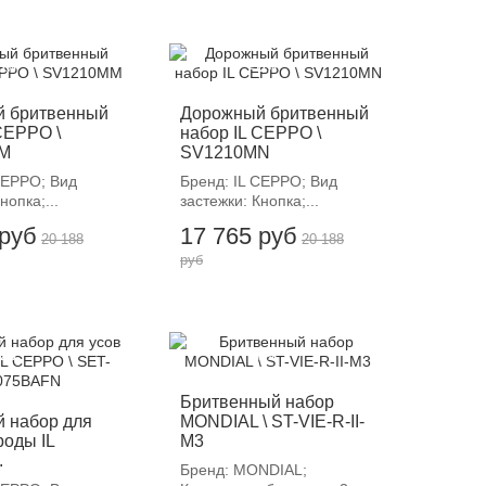
12%
-12%
 бритвенный
Дорожный бритвенный
CEPPO \
набор IL CEPPO \
M
SV1210MN
CEPPO; Вид
Бренд: IL CEPPO; Вид
нопка;...
застежки: Кнопка;...
 руб
17 765 руб
20 188
20 188
руб
12%
-12%
Бритвенный набор
 набор для
MONDIAL \ ST-VIE-R-II-
роды IL
M3
.
Бренд: MONDIAL;