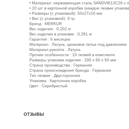
• Материал: нержавеющая сталь SANDVIK13C26 с 
• 10 шт. в картонной коробке (каждое лезвие упако
• Размеры (с упаковкой): 50х27х10 мм
• Вес (с упаковкой): 9 гр.
Бренд : MERKUR
Вес изделия : 0,202 кг
Вес изделия в упаковке : 0,281 кг
Гарантия : 6 месяцев
Материал : Латунь, цинковое литье под давлением
Материал рукояти : Латунь
Прочие особенности : 10 лезвий в комплекте
Размеры упаковки изделия : 200 х 60 х 50 мм
Страна производства : Германия
Страна происхождения бренда : Германия
Тип лезвия : Двустороннее
Упаковка : Картонная коробка
Цвет : Серебристый
ОТЗЫВЫ