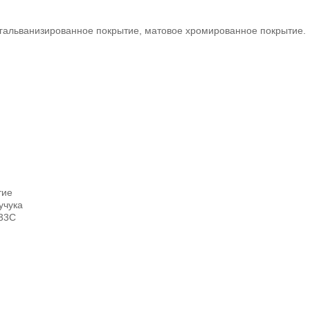
а, гальванизированное покрытие, матовое хромированное покрытие.
тие
учука
 33C