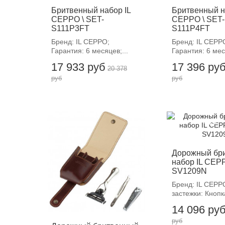
Бритвенный набор IL
Бритвенный н
CEPPO \ SET-
CEPPO \ SET-
S111P3FT
S111P4FT
Бренд: IL CEPPO;
Бренд: IL CEPP
Гарантия: 6 месяцев;...
Гарантия: 6 мес
17 933 руб
17 396 ру
20 378
руб
руб
-12%
-12%
Дорожный бр
набор IL CEPP
SV1209N
Бренд: IL CEPP
застежки: Кнопка
14 096 ру
руб