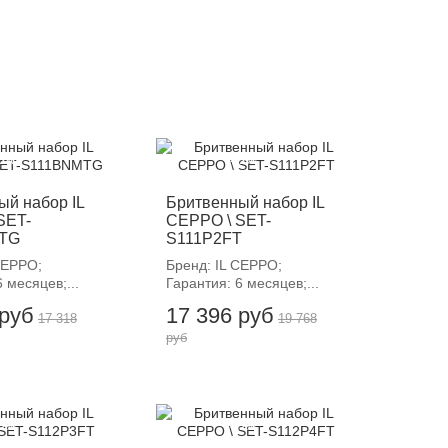
12%
-12%
ый набор IL
Бритвенный набор IL
SET-
CEPPO \ SET-
TG
S111P2FT
CEPPO;
Бренд: IL CEPPO;
 месяцев;...
Гарантия: 6 месяцев;...
 руб
17 396 руб
17 318
19 768
руб
12%
-12%