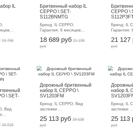
абор IL
Бритвенный набор IL
Бритвенн
CEPPO \ SET-
CEPPO \ 
S112BNMTG
S112P3F
O;
Бренд: IL CEPPO;
Бренд: IL 
яцев;...
Гарантия: 6 месяцев;...
Гарантия: 6
б
18 689 руб
21 127
19 768
21 238
руб
руб
-12%
-
Дорожный бритвенный
Дорожный
итвенный
набор IL CEPPO \
набор IL 
O \ SET-
SV1203FM
SV1203F
Бренд: IL CEPPO; Вид
Бренд: IL 
O; Вид
застежки:...
застежки:...
;...
25 113 руб
25 113
28 538
б
16 018
руб
руб