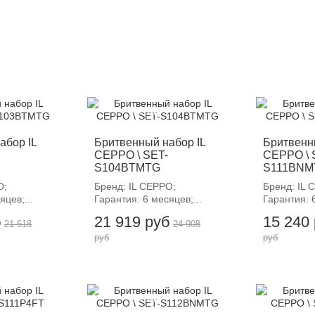
-12%
-
абор IL
Бритвенный набор IL
Бритвенн
CEPPO \ SET-
CEPPO \ 
S104BTMTG
S111BNM
O;
Бренд: IL CEPPO;
Бренд: IL 
яцев;...
Гарантия: 6 месяцев;...
Гарантия: 6
б
21 919 руб
15 240
21 618
24 908
руб
руб
-12%
-