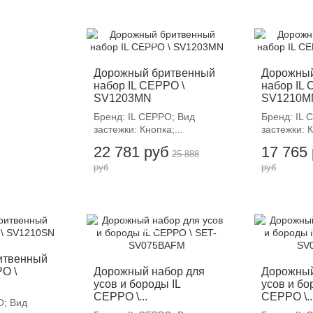
-12%
-
Дорожный бритвенный
Дорожный
набор IL CEPPO \
набор IL 
SV1203MN
SV1210M
Бренд: IL CEPPO; Вид
Бренд: IL 
застежки: Кнопка;...
застежки: К
22 781 руб
17 765
25 888
руб
руб
-12%
-
итвенный
O \
Дорожный набор для
Дорожный
усов и бороды IL
усов и бо
CEPPO \...
CEPPO \..
O; Вид