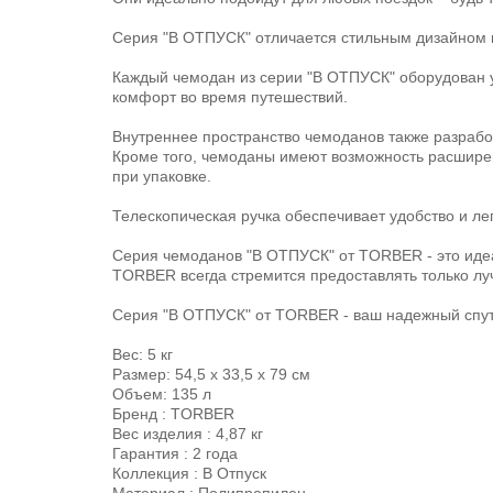
Серия "В ОТПУСК" отличается стильным дизайном и 
Каждый чемодан из серии "В ОТПУСК" оборудован 
комфорт во время путешествий.
Внутреннее пространство чемоданов также разработ
Кроме того, чемоданы имеют возможность расширен
при упаковке.
Телескопическая ручка обеспечивает удобство и ле
Серия чемоданов "В ОТПУСК" от TORBER - это идеал
TORBER всегда стремится предоставлять только лу
Серия "В ОТПУСК" от TORBER - ваш надежный спут
Вес: 5 кг
Размер: 54,5 х 33,5 х 79 см
Объем: 135 л
Бренд : TORBER
Вес изделия : 4,87 кг
Гарантия : 2 года
Коллекция : В Отпуск
Материал : Полипропилен