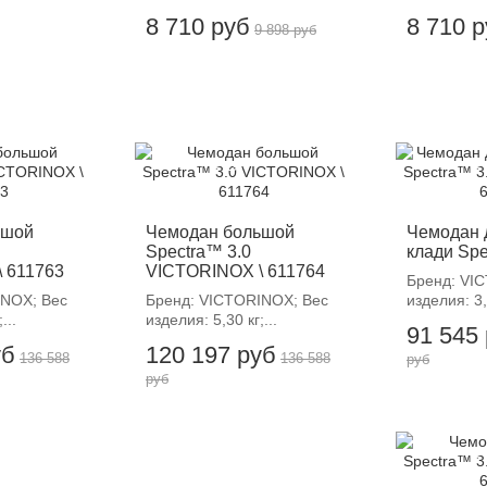
8 710 руб
8 710 
9 898 руб
-12%
-
ьшой
Чемодан большой
Чемодан 
Spectra™ 3.0
клади Spe
 611763
VICTORINOX \ 611764
Бренд: VI
INOX; Вес
Бренд: VICTORINOX; Вес
изделия: 3,5
...
изделия: 5,30 кг;...
91 545
уб
120 197 руб
136 588
136 588
руб
руб
-