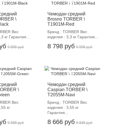
12%
-12%
средний
Чемодан средний
ORBER \
Brosno TORBER \
lack
T1901M-Red
ORBER Вес
Бренд : TORBER Вес
,3 кг Гарантия...
изделия : 3,3 кг Гарантия...
руб
8 798 руб
9 898 руб
9 998 руб
12%
-12%
средний
Чемодан средний
TORBER \
Caspian TORBER \
reen
T2055M-Navi
ORBER Вес
Бренд : TORBER Вес
,55 кг
изделия : 3,55 кг
Гарантия...
руб
8 666 руб
9 848 руб
9 848 руб