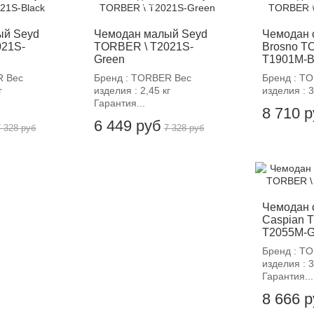
-12%
-
ый Seyd
Чемодан малый Seyd
Чемодан 
021S-
TORBER \ T2021S-
Brosno T
Green
T1901M-B
R Вес
Бренд : TORBER Вес
Бренд : T
г
изделия : 2,45 кг
изделия : 3
Гарантия...
8 710 
6 449 руб
7 328 руб
7 328 руб
-
Чемодан 
Caspian 
T2055M-G
Бренд : T
изделия : 3
Гарантия...
8 666 