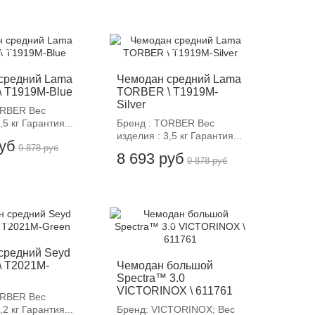
12%
-12%
средний Lama
Чемодан средний Lama
 T1919M-Blue
TORBER \ T1919M-
Silver
ORBER Вес
,5 кг Гарантия...
Бренд : TORBER Вес
изделия : 3,5 кг Гарантия...
руб
9 878 руб
8 693 руб
9 878 руб
12%
-12%
средний Seyd
 T2021M-
Чемодан большой
Spectra™ 3.0
VICTORINOX \ 611761
ORBER Вес
,2 кг Гарантия...
Бренд: VICTORINOX; Вес