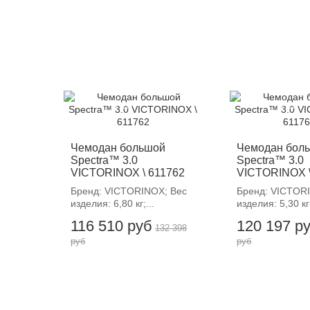
-12%
-12%
Чемодан большой
Чемодан бол
Spectra™ 3.0
Spectra™ 3.0
VICTORINOX \ 611762
VICTORINOX \
Бренд: VICTORINOX; Вес
Бренд: VICTOR
изделия: 6,80 кг;...
изделия: 5,30 кг;
116 510 руб
120 197 р
132 398
руб
руб