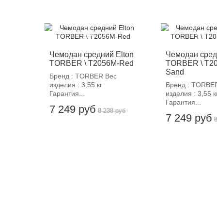
-12%
-12%
Чемодан средний Elton
Чемодан сред
TORBER \ T2056M-Red
TORBER \ T2
Sand
Бренд : TORBER Вес
изделия : 3,55 кг
Бренд : TORBE
Гарантия...
изделия : 3,55 к
Гарантия...
7 249 руб
8 238 руб
7 249 руб