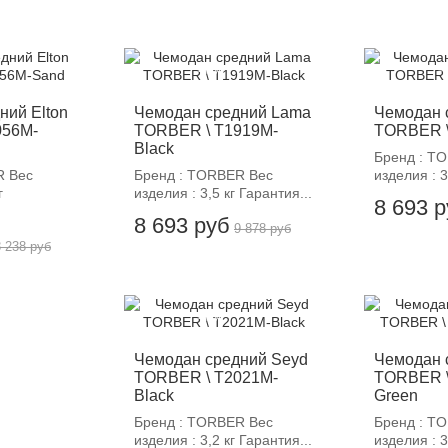
-12%
-
ний Elton
Чемодан средний Lama
Чемодан 
056M-
TORBER \ T1919M-
TORBER \
Black
Бренд : T
R Вес
Бренд : TORBER Вес
изделия : 3
г
изделия : 3,5 кг Гарантия...
8 693 
8 693 руб
9 878 руб
8 238 руб
-12%
-
Чемодан средний Seyd
Чемодан 
TORBER \ T2021M-
TORBER \
Black
Green
Бренд : TORBER Вес
Бренд : T
изделия : 3,2 кг Гарантия...
изделия : 3