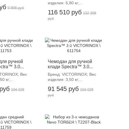
изделия: 6,80 кг;...
руб
9 898 руб
116 510 руб
132 398
руб
12%
-12%
для ручной
Чемодан для ручной
ctra™ 3.0...
клади Spectra™ 3.0...
CTORINOX; Вес
Бренд: VICTORINOX; Вес
0 кг;...
изделия: 3,50 кг;...
 руб
91 545 руб
104 028
104 028
руб
12%
-12%