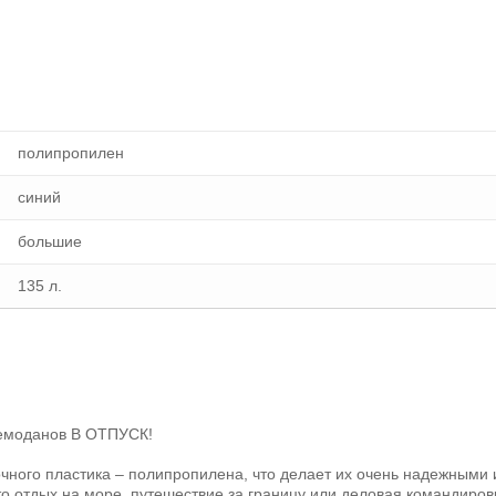
полипропилен
синий
большие
135 л.
емоданов В ОТПУСК!
очного пластика – полипропилена, что делает их очень надежными
о отдых на море, путешествие за границу или деловая командиров