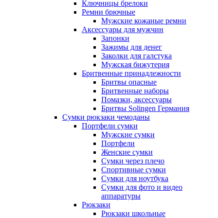
Ключницы брелоки
Ремни брючные
Мужские кожаные ремни
Аксессуары для мужчин
Запонки
Зажимы для денег
Заколки для галстука
Мужская бижутерия
Бритвенные принадлежности
Бритвы опасные
Бритвенные наборы
Помазки, аксессуары
Бритвы Solingen Германия
Сумки рюкзаки чемоданы
Портфели сумки
Мужские сумки
Портфели
Женские сумки
Сумки через плечо
Спортивные сумки
Сумки для ноутбука
Сумки для фото и видео
аппаратуры
Рюкзаки
Рюкзаки школьные