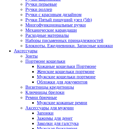
Ручки перьевые
Ручки роллер
Ручки с красивым дизайном
Ручки Пятый пишущий узел (5th)
Многофункциональные ручки
Механические карандаши
Расходные материалы
Наборы письменных принадлежностей
Блокноты. Ежедневники. Записные книжки
Аксессуары
Зонты
Портмоне кошельки
Кожаные кошельки Портмоне
Женские кошельки портмоне
Мужские кошельки портмоне
Обложки для документов
Визитницы кредитницы
Ключницы брелоки
Ремни брючные
Мужские кожаные ремни
Аксессуары для мужчин
Запонки
Зажимы для денег
Заколки для галстука
Мужская бижутерия