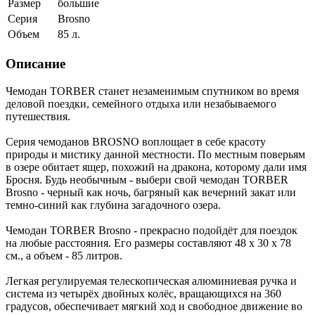
Размер
большие
Серия
Brosno
Объем
85 л.
Описание
Чемодан TORBER станет незаменимым спутником во время
деловой поездки, семейного отдыха или незабываемого
путешествия.
Серия чемоданов BROSNO воплощает в себе красоту
природы и мистику данной местности. По местным поверьям
в озере обитает ящер, похожий на дракона, которому дали имя
Бросня. Будь необычным - выбери свой чемодан TORBER
Brosno - черный как ночь, багряный как вечерний закат или
темно-синий как глубина загадочного озера.
Чемодан TORBER Brosno - прекрасно подойдёт для поездок
на любые расстояния. Его размеры составляют 48 х 30 х 78
см., а объем - 85 литров.
Легкая регулируемая телескопическая алюминиевая ручка и
система из четырёх двойных колёс, вращающихся на 360
градусов, обеспечивает мягкий ход и свободное движение во