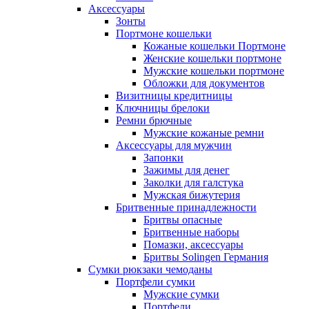
Аксессуары
Зонты
Портмоне кошельки
Кожаные кошельки Портмоне
Женские кошельки портмоне
Мужские кошельки портмоне
Обложки для документов
Визитницы кредитницы
Ключницы брелоки
Ремни брючные
Мужские кожаные ремни
Аксессуары для мужчин
Запонки
Зажимы для денег
Заколки для галстука
Мужская бижутерия
Бритвенные принадлежности
Бритвы опасные
Бритвенные наборы
Помазки, аксессуары
Бритвы Solingen Германия
Сумки рюкзаки чемоданы
Портфели сумки
Мужские сумки
Портфели