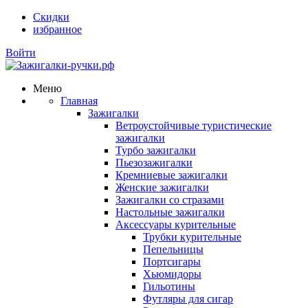
Скидки
избранное
Войти
Меню
Главная
Зажигалки
Ветроустойчивые туристические
зажигалки
Турбо зажигалки
Пьезозажигалки
Кремниевые зажигалки
Женские зажигалки
Зажигалки со стразами
Настольные зажигалки
Аксессуары курительные
Трубки курительные
Пепельницы
Портсигары
Хьюмидоры
Гильотины
Футляры для сигар