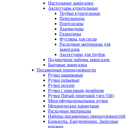
Настольные зажигалки
Аксессуары курительные
Трубки курительные
Пепельницы
Портсигары
Хьюмидоры
Гильотины
Футляры для сигар
Расходные материалы для
зажигалок
Аксессуары для трубок
Подарочные наборы зажигалок
Бытовые зажигалки
Письменные принадлежности
Ручки шариковые
Ручки перьевые
Ручки роллер
Ручки с красивым дизайном
Ручки Пятый пишущий узел (5th)
Многофункциональные ручки
Механические карандаши
Расходные материалы
Наборы письменных принадлежностей
Блокноты. Ежедневники. Записные
книжки