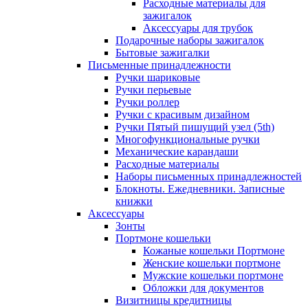
Расходные материалы для
зажигалок
Аксессуары для трубок
Подарочные наборы зажигалок
Бытовые зажигалки
Письменные принадлежности
Ручки шариковые
Ручки перьевые
Ручки роллер
Ручки с красивым дизайном
Ручки Пятый пишущий узел (5th)
Многофункциональные ручки
Механические карандаши
Расходные материалы
Наборы письменных принадлежностей
Блокноты. Ежедневники. Записные
книжки
Аксессуары
Зонты
Портмоне кошельки
Кожаные кошельки Портмоне
Женские кошельки портмоне
Мужские кошельки портмоне
Обложки для документов
Визитницы кредитницы