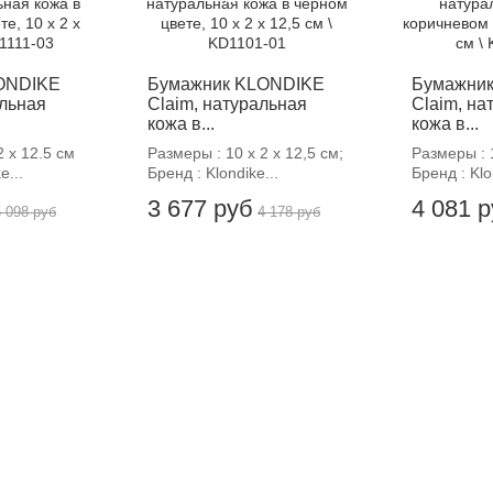
ONDIKE
Бумажник KLONDIKE
Бумажни
альная
Claim, натуральная
Claim, на
кожа в...
кожа в...
2 х 12.5 см
Размеры : 10 х 2 х 12,5 см;
Размеры : 1
e...
Бренд : Klondike...
Бренд : Klo
3 677 руб
4 081 
5 098 руб
4 178 руб