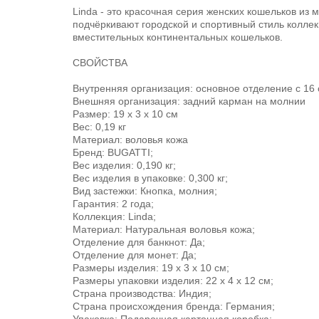
Linda - это красочная серия женских кошельков из
подчёркивают городской и спортивный стиль колле
вместительных континентальных кошельков.
СВОЙСТВА
Внутренняя организация: основное отделение с 16 с
Внешняя организация: задний карман на молнии
Размер: 19 x 3 x 10 см
Вес: 0,19 кг
Материал: воловья кожа
Бренд: BUGATTI;
Вес изделия: 0,190 кг;
Вес изделия в упаковке: 0,300 кг;
Вид застежки: Кнопка, молния;
Гарантия: 2 года;
Коллекция: Linda;
Материал: Натуральная воловья кожа;
Отделение для банкнот: Да;
Отделение для монет: Да;
Размеры изделия: 19 х 3 х 10 см;
Размеры упаковки изделия: 22 х 4 х 12 см;
Страна производства: Индия;
Страна происхождения бренда: Германия;
Упаковка: Подарочная картонная коробка;