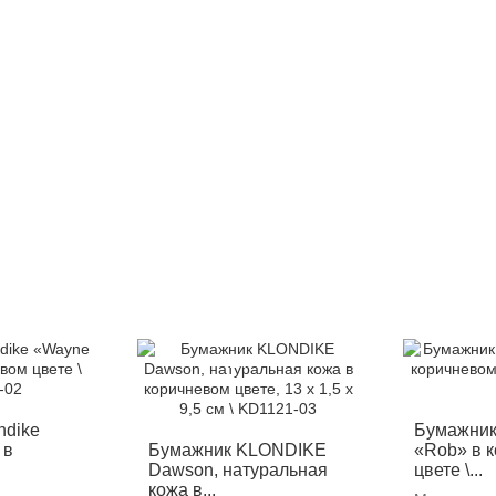
-12%
-
ndike
Бумажник
 в
Бумажник KLONDIKE
«Rob» в 
Dawson, натуральная
цвете \...
кожа в...