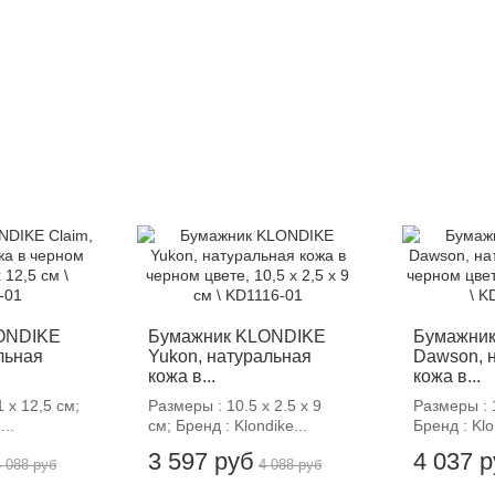
-12%
-
ONDIKE
Бумажник KLONDIKE
Бумажни
льная
Yukon, натуральная
Dawson, 
кожа в...
кожа в...
 х 12,5 см;
Размеры : 10.5 х 2.5 х 9
Размеры : 1
...
см; Бренд : Klondike...
Бренд : Klo
3 597 руб
4 037 
4 088 руб
4 088 руб