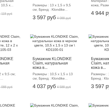
уральная
Материал :
10,5 х...
Размеры : 13 х 1,5 х 9,5
кожа; Разме
см; Бренд : Klondike...
4 944 
6 118 руб
3 597 руб
4 088 руб
-12%
-
ONDIKE
Бумажник KLONDIKE
Бумажни
льная
Claim, натуральная
Claim, на
кожа в...
кожа в...
 х 9,5 см;
Размеры : 10,5 х 1,5 х 13
Размеры : 1
...
см; Бренд : Klondike...
Бренд : Klo
4 037 руб
3 597 
4 088 руб
4 588 руб
-12%
-