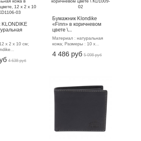
Бумажник Klondike
к KLONDIKE
«Finn» в коричневом
туральная
цвете \...
Материал : натуральная
2 х 2 х 10 см;
кожа; Размеры : 10 х...
ndike...
4 486 руб
5 098 руб
руб
4 638 руб
-12%