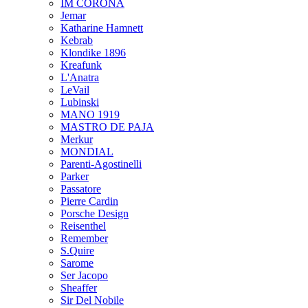
IM CORONA
Jemar
Katharine Hamnett
Kebrab
Klondike 1896
Kreafunk
L'Anatra
LeVail
Lubinski
MANO 1919
MASTRO DE PAJA
Merkur
MONDIAL
Parenti-Agostinelli
Parker
Passatore
Pierre Cardin
Porsche Design
Reisenthel
Remember
S.Quire
Sarome
Ser Jacopo
Sheaffer
Sir Del Nobile