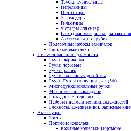
Трубки курительные
Пепельницы
Портсигары
Хьюмидоры
Гильотины
Футляры для сигар
Расходные материалы для зажигал
Аксессуары для трубок
Подарочные наборы зажигалок
Бытовые зажигалки
Письменные принадлежности
Ручки шариковые
Ручки перьевые
Ручки роллер
Ручки с красивым дизайном
Ручки Пятый пишущий узел (5th)
Многофункциональные ручки
Механические карандаши
Расходные материалы
Наборы письменных принадлежностей
Блокноты. Ежедневники. Записные кни
Аксессуары
Зонты
Портмоне кошельки
Кожаные кошельки Портмоне