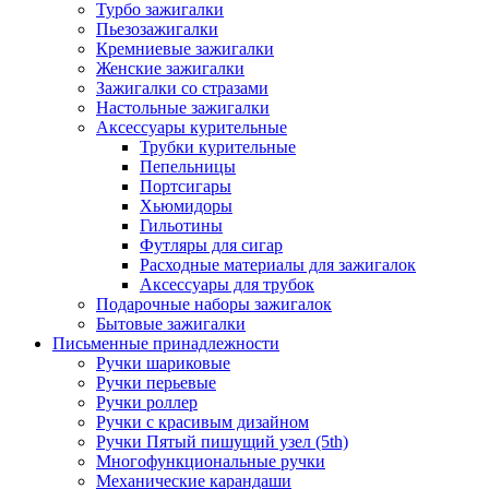
Турбо зажигалки
Пьезозажигалки
Кремниевые зажигалки
Женские зажигалки
Зажигалки со стразами
Настольные зажигалки
Аксессуары курительные
Трубки курительные
Пепельницы
Портсигары
Хьюмидоры
Гильотины
Футляры для сигар
Расходные материалы для зажигалок
Аксессуары для трубок
Подарочные наборы зажигалок
Бытовые зажигалки
Письменные принадлежности
Ручки шариковые
Ручки перьевые
Ручки роллер
Ручки с красивым дизайном
Ручки Пятый пишущий узел (5th)
Многофункциональные ручки
Механические карандаши