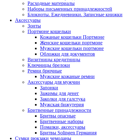
Расходные материалы
Наборы письменных принадлежностей
Блокноты. Ежедневники. Записные книжки
Аксессуары
Зонты
Портмоне кошельки
Кожаные кошельки Портмоне
Женские кошельки портмоне
Мужские кошельки портмоне
Обложки для документов
Визитницы кредитницы
Ключницы брелоки
Ремни брючные
Мужские кожаные ремни
Аксессуары для мужчин
Запонки
Зажимы для денег
Заколки для галстука
Мужская бижутерия
Бритвенные принадлежности
Бритвы опасные
Бритвенные наборы
Помазки, аксессуары
Бритвы Solingen Германия
Сумки рюкзаки чемоданы