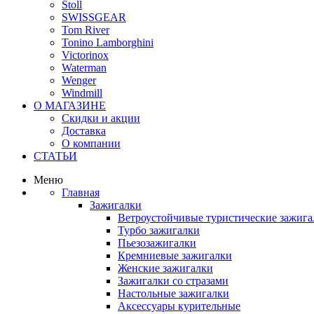
Stoll
SWISSGEAR
Tom River
Tonino Lamborghini
Victorinox
Waterman
Wenger
Windmill
О МАГАЗИНЕ
Скидки и акции
Доставка
О компании
СТАТЬИ
Меню
Главная
Зажигалки
Ветроустойчивые туристические зажига
Турбо зажигалки
Пьезозажигалки
Кремниевые зажигалки
Женские зажигалки
Зажигалки со стразами
Настольные зажигалки
Аксессуары курительные