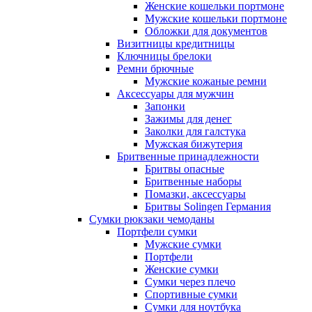
Женские кошельки портмоне
Мужские кошельки портмоне
Обложки для документов
Визитницы кредитницы
Ключницы брелоки
Ремни брючные
Мужские кожаные ремни
Аксессуары для мужчин
Запонки
Зажимы для денег
Заколки для галстука
Мужская бижутерия
Бритвенные принадлежности
Бритвы опасные
Бритвенные наборы
Помазки, аксессуары
Бритвы Solingen Германия
Сумки рюкзаки чемоданы
Портфели сумки
Мужские сумки
Портфели
Женские сумки
Сумки через плечо
Спортивные сумки
Сумки для ноутбука