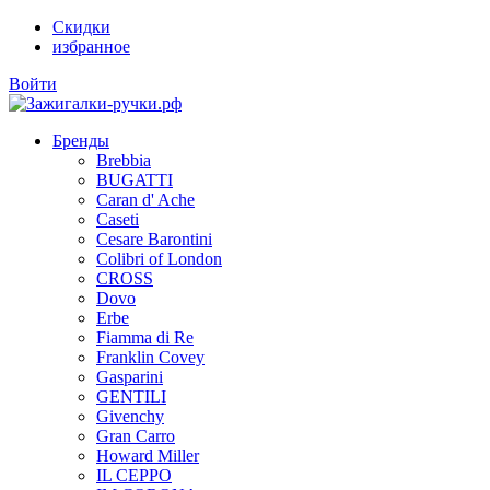
Скидки
избранное
Войти
Бренды
Brebbia
BUGATTI
Caran d' Ache
Caseti
Cesare Barontini
Colibri of London
CROSS
Dovo
Erbe
Fiamma di Re
Franklin Covey
Gasparini
GENTILI
Givenchy
Gran Carro
Howard Miller
IL CEPPO