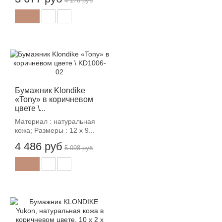
4 178 руб
-12%
Бумажник Klondike
«Tony» в коричневом
цвете \...
Материал : натуральная
кожа; Размеры : 12 х 9...
4 486 руб
5 098 руб
-12%