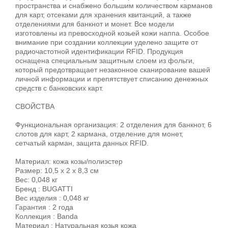
пространства и снабжено большим количеством карманов
для карт, отсеками для хранения квитанций, а также
отделениями для банкнот и монет. Все модели
изготовлены из превосходной козьей кожи наппа. Особое
внимание при создании коллекции уделено защите от
радиочастотной идентификации RFID. Продукция
оснащена специальным защитным слоем из фольги,
который предотвращает незаконное сканирование вашей
личной информации и препятствует списанию денежных
средств с банковских карт.
СВОЙСТВА
Функциональная организация: 2 отделения для банкнот, 6
слотов для карт, 2 кармана, отделение для монет,
сетчатый карман, защита данных RFID.
Материал: кожа козы/полиэстер
Размер: 10,5 x 2 x 8,3 см
Вес: 0,048 кг
Бренд : BUGATTI
Вес изделия : 0,048 кг
Гарантия : 2 года
Коллекция : Banda
Материал : Натуральная козья кожа