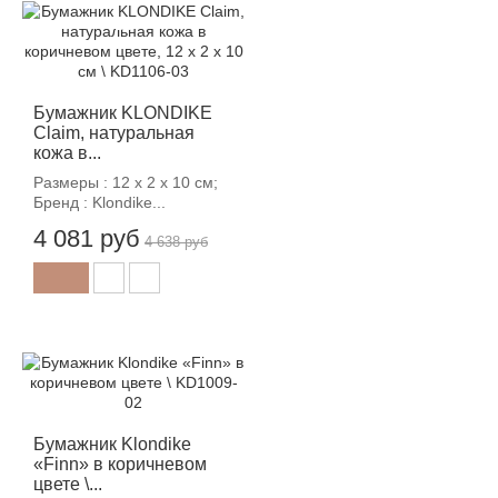
-12%
Бумажник KLONDIKE
Claim, натуральная
кожа в...
Размеры : 12 х 2 х 10 см;
Бренд : Klondike...
4 081 руб
4 638 руб
-12%
Бумажник Klondike
«Finn» в коричневом
цвете \...