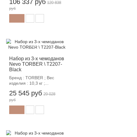
106 337 руб
120 838
руб
-12%
Набор из 3-х чемоданов
Nevo TORBER \ T2207-
Black
Бренд : TORBER ; Вес
изделия : 10,3 кг ;...
25 545 руб
29 028
руб
-12%