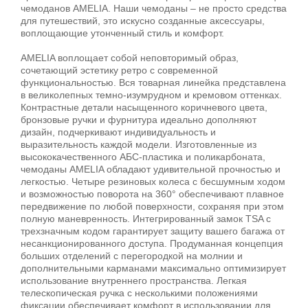
чемоданов AMELIA. Наши чемоданы – не просто средства
для путешествий, это искусно созданные аксессуары,
воплощающие утонченный стиль и комфорт.
AMELIA воплощает собой неповторимый образ,
сочетающий эстетику ретро с современной
функциональностью. Вся товарная линейка представлена
в великолепных темно-изумрудном и кремовом оттенках.
Контрастные детали насыщенного коричневого цвета,
бронзовые ручки и фурнитура идеально дополняют
дизайн, подчеркивают индивидуальность и
выразительность каждой модели. Изготовленные из
высококачественного АБС-пластика и поликарбоната,
чемоданы AMELIA обладают удивительной прочностью и
легкостью. Четыре резиновых колеса с бесшумным ходом
и возможностью поворота на 360° обеспечивают плавное
передвижение по любой поверхности, сохраняя при этом
полную маневренность. Интегрированный замок TSA с
трехзначным кодом гарантирует защиту вашего багажа от
несанкционированного доступа. Продуманная концепция
больших отделений с перегородкой на молнии и
дополнительными карманами максимально оптимизирует
использование внутреннего пространства. Легкая
телескопическая ручка с несколькими положениями
фиксации обеспечивает комфорт в использовании для