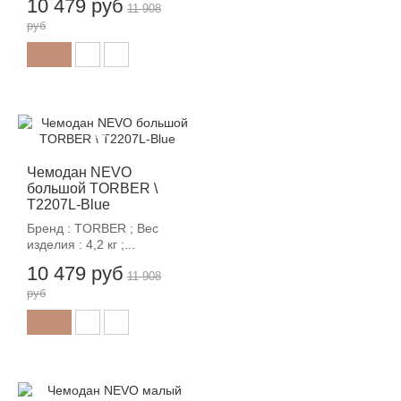
10 479 руб
11 908
руб
-12%
Чемодан NEVO
большой TORBER \
T2207L-Blue
Бренд : TORBER ; Вес
изделия : 4,2 кг ;...
10 479 руб
11 908
руб