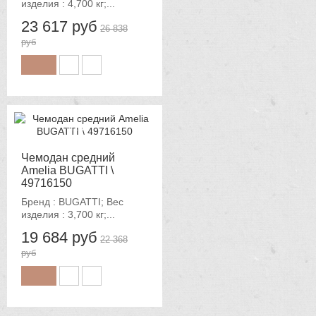
изделия : 4,700 кг;...
23 617 руб
26 838
руб
-12%
Чемодан средний
Amelia BUGATTI \
49716150
Бренд : BUGATTI; Вес
изделия : 3,700 кг;...
19 684 руб
22 368
руб