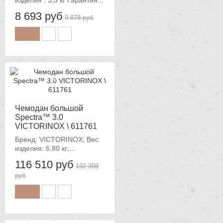
изделия : 3,5 кг Гарантия...
8 693 руб
9 878 руб
-12%
Чемодан большой
Spectra™ 3.0
VICTORINOX \ 611761
Бренд: VICTORINOX; Вес
изделия: 6,80 кг;...
116 510 руб
132 398
руб