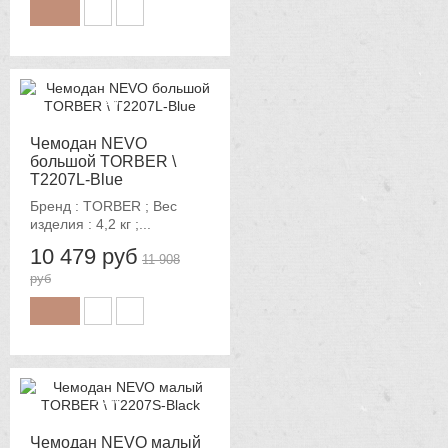
-12%
Чемодан NEVO
большой TORBER \
T2207L-Blue
Бренд : TORBER ; Вес
изделия : 4,2 кг ;...
10 479 руб
11 908
руб
-12%
Чемодан NEVO малый