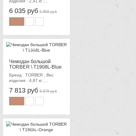
изделия : 2,41 кг ;...
6 035 руб
6 858 руб
-12%
Чемодан большой
TORBER \ T1908L-Blue
Бренд : TORBER ; Вес
изделия : 4,87 кг ;...
7 813 руб
8 878 руб
-12%