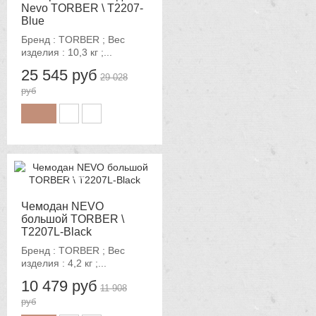
Nevo TORBER \ T2207-
Blue
Бренд : TORBER ; Вес
изделия : 10,3 кг ;...
25 545 руб
29 028
руб
-12%
Чемодан NEVO
большой TORBER \
T2207L-Black
Бренд : TORBER ; Вес
изделия : 4,2 кг ;...
10 479 руб
11 908
руб