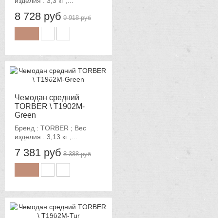
изделия : 3,3 кг ;...
8 728 руб
9 918 руб
-12%
Чемодан средний
TORBER \ T1902M-
Green
Бренд : TORBER ; Вес
изделия : 3,13 кг ;...
7 381 руб
8 388 руб
-12%