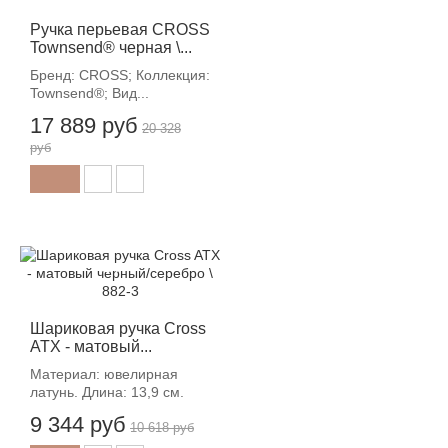
Ручка перьевая CROSS
Townsend® черная \...
Бренд: CROSS; Коллекция:
Townsend®; Вид...
17 889 руб
20 328
руб
-12%
Шариковая ручка Cross
ATX - матовый...
Материал: ювелирная
латунь. Длина: 13,9 см.
9 344 руб
10 618 руб