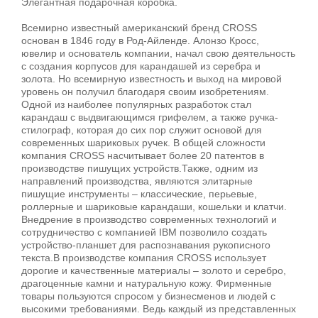
Элегантная подарочная коробка.
Всемирно известный американский бренд CROSS
основан в 1846 году в Род-Айленде. Алонзо Кросс,
ювелир и основатель компании, начал свою деятельность
с создания корпусов для карандашей из серебра и
золота. Но всемирную известность и выход на мировой
уровень он получил благодаря своим изобретениям.
Одной из наиболее популярных разработок стал
карандаш с выдвигающимся грифелем, а также ручка-
стилограф, которая до сих пор служит основой для
современных шариковых ручек. В общей сложности
компания CROSS насчитывает более 20 патентов в
производстве пишущих устройств.Также, одним из
направлений производства, являются элитарные
пишущие инструменты – классические, перьевые,
роллерные и шариковые карандаши, кошельки и клатчи.
Внедрение в производство современных технологий и
сотрудничество с компанией IBM позволило создать
устройство-планшет для распознавания рукописного
текста.В производстве компания CROSS использует
дорогие и качественные материалы – золото и серебро,
драгоценные камни и натуральную кожу. Фирменные
товары пользуются спросом у бизнесменов и людей с
высокими требованиями. Ведь каждый из представленных