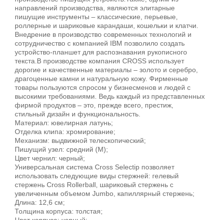
направлений производства, являются элитарные
пишущие инструменты – классические, перьевые,
роллерные и шариковые карандаши, кошельки и клатчи.
Внедрение в производство современных технологий и
сотрудничество с компанией IBM позволило создать
устройство-планшет для распознавания рукописного
текста.В производстве компания CROSS использует
дорогие и качественные материалы – золото и серебро,
драгоценные камни и натуральную кожу. Фирменные
товары пользуются спросом у бизнесменов и людей с
высокими требованиями. Ведь каждый из представленных
фирмой продуктов – это, прежде всего, престиж,
стильный дизайн и функциональность.
Материал: ювелирная латунь;
Отделка клипа: хромирование;
Механизм: выдвижной телескопический;
Пишущий узел: средний (М);
Цвет чернил: черный;
Универсальная система Cross Selectip позволяет
использовать следующие виды стержней: гелевый
стержень Cross Rollerball, шариковый стержень с
увеличенным объемом Jumbo, капиллярный стержень;
Длина: 12,6 см;
Толщина корпуса: толстая;
Цвет корпуса: черный;