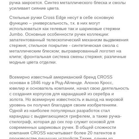
ручка закроется. Синтез металлического блеска и смолы
усиливает сияние цвета.
Стильные ручки Cross Edge несут в себе основную
функцию – универсальность, т.к. в них могут
использоваться как гелевые так и шариковые стержни
Jumbo. Основные особенности ручек коллекции:
запатентованный телескопический механизм выдвижения
стержня; стильное покрытие - синтетическая смола с
металлическим блеском; выгравированный логотип на
клипе; фронтальная система смены стержня; различные
модные цвета отделки.
Всемирно известный американский бренд CROSS
основан в 1846 году в Род-Айленде. Алонзо Кросс,
ювелир и основатель компании, начал свою деятельность
с создания корпусов для карандашей из серебра и
золота. Но всемирную известность и выход на мировой
уровень он получил благодаря своим изобретениям.
Одной из наиболее популярных разработок стал
карандаш с выдвигающимся грифелем, а также ручка-
стилограф, которая до сих пор служит основой для
современных шариковых ручек. В общей сложности
компания CROSS насчитывает более 20 патентов в
производстве пишущих устройств.Также, одним из