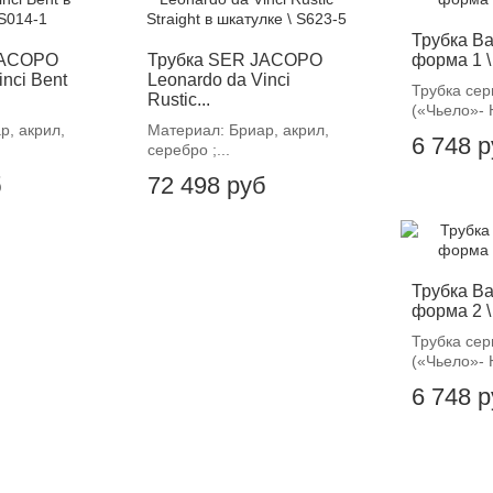
Трубка Bar
JACOPO
Трубка SER JACOPO
форма 1 \
inci Bent
Leonardo da Vinci
Трубка сер
Rustic...
(«Чьело»- Н
р, акрил,
Материал: Бриар, акрил,
6 748 
серебро ;...
б
72 498 руб
Трубка Bar
форма 2 \
Трубка сер
(«Чьело»- Н
6 748 