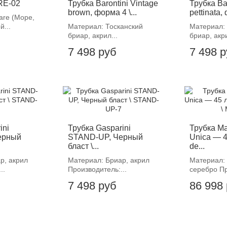
RE-02
Трубка Barontini Vintage
Трубка Ba
brown, форма 4 \...
pettinata, 
are (Море,
й...
Материал: Тосканский
Материал: 
бриар, акрил...
бриар, акри
7 498 руб
7 498 
ini
Трубка Gasparini
Трубка Ma
ерный
STAND-UP, Черный
Unica — 4
бласт \...
de...
р, акрил
Материал: Бриар, акрил
Материал: 
..
Производитель:...
серебро Пр
7 498 руб
86 998