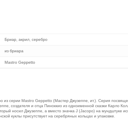
Бриар, акрил, серебро
из бриара
Mastro Geppetto
o из серии Mastro Geppetto (Мастер Джузеппе, ит.). Серия посвящ
еппе, создателя и отца Пиноккио из одноименной сказки Карло Кол
орый носил Джузеппе, а вместо значка J (Jacopo) на мундштуке и
ской куклы присутствует на серебряных кольцах и упаковке.