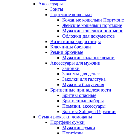
Аксессуары
Зонты
Портмоне кошельки
Кожаные кошельки Портмоне
Женские кошельки портмоне
Мужские кошельки портмоне
Обложки для документов
Визитницы кредитницы
Ключницы брелоки
Ремни брючные
Мужские кожаные ремни
Аксессуары для мужчин
Запонки
Зажимы для денег
Заколки для галстука
Мужская бижутерия
Бритвенные принадлежности
Бритвы опасные
Бритвенные наборы
Помазки, аксессуары
Бритвы Solingen Германия
Сумки рюкзаки чемоданы
Портфели сумки
Мужские сумки
Портфели