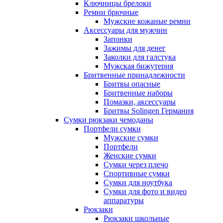
Ключницы брелоки
Ремни брючные
Мужские кожаные ремни
Аксессуары для мужчин
Запонки
Зажимы для денег
Заколки для галстука
Мужская бижутерия
Бритвенные принадлежности
Бритвы опасные
Бритвенные наборы
Помазки, аксессуары
Бритвы Solingen Германия
Сумки рюкзаки чемоданы
Портфели сумки
Мужские сумки
Портфели
Женские сумки
Сумки через плечо
Спортивные сумки
Сумки для ноутбука
Сумки для фото и видео
аппаратуры
Рюкзаки
Рюкзаки школьные