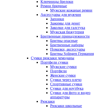
Ключницы брелоки
Ремни брючные
Мужские кожаные ремни
Аксессуары для мужчин
Запонки
Зажимы для денег
Заколки для галстука
Мужская бижутерия
Бритвенные принадлежности
Бритвы опасные
Бритвенные наборы
Помазки, аксессуары
Бритвы Solingen Германия
Сумки рюкзаки чемоданы
Портфели сумки
Мужские сумки
Портфели
Женские сумки
Сумки через плечо
Спортивные сумки
Сумки для ноутбука
Сумки для фото и видео
аппаратуры
Рюкзаки
Рюкзаки школьные