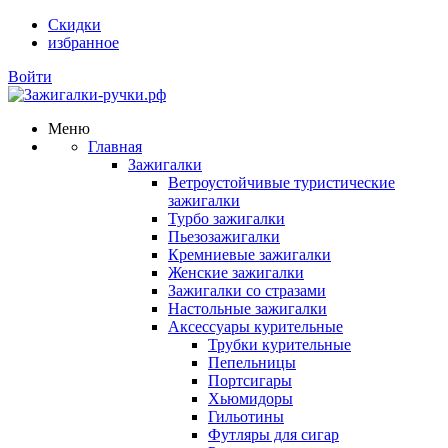
Скидки
избранное
Войти
Меню
Главная
Зажигалки
Ветроустойчивые туристические
зажигалки
Турбо зажигалки
Пьезозажигалки
Кремниевые зажигалки
Женские зажигалки
Зажигалки со стразами
Настольные зажигалки
Аксессуары курительные
Трубки курительные
Пепельницы
Портсигары
Хьюмидоры
Гильотины
Футляры для сигар