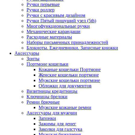
Ручки перьевые
Ручки роллер
Ручки с красивым дизайном
Ручки Пятый пишущий узел (5th)
Многофункциональные ручки
Механические карандаши
Расходные материалы
Наборы письменных принадлежностей
Блокноты. Ежедневники. Записные книжки
Аксессуары
Зонты
Портмоне кошельки
Кожаные кошельки Портмоне
Женские кошельки портмоне
Мужские кошельки портмоне
Обложки для документов
Визитницы кредитницы
Ключницы брелоки
Ремни брючные
Мужские кожаные ремни
Аксессуары для мужчин
Запонки
Зажимы для денег
Заколки для галстука
Мужская бижутерия