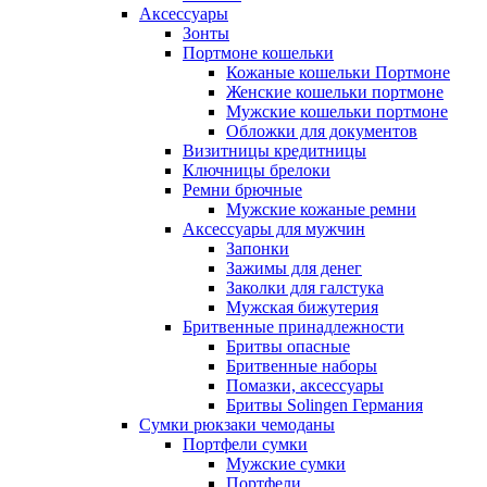
Аксессуары
Зонты
Портмоне кошельки
Кожаные кошельки Портмоне
Женские кошельки портмоне
Мужские кошельки портмоне
Обложки для документов
Визитницы кредитницы
Ключницы брелоки
Ремни брючные
Мужские кожаные ремни
Аксессуары для мужчин
Запонки
Зажимы для денег
Заколки для галстука
Мужская бижутерия
Бритвенные принадлежности
Бритвы опасные
Бритвенные наборы
Помазки, аксессуары
Бритвы Solingen Германия
Сумки рюкзаки чемоданы
Портфели сумки
Мужские сумки
Портфели