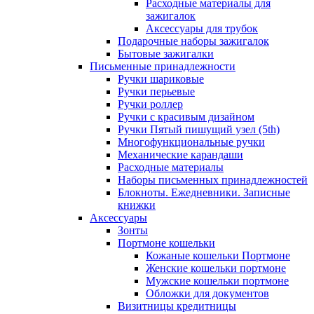
Расходные материалы для
зажигалок
Аксессуары для трубок
Подарочные наборы зажигалок
Бытовые зажигалки
Письменные принадлежности
Ручки шариковые
Ручки перьевые
Ручки роллер
Ручки с красивым дизайном
Ручки Пятый пишущий узел (5th)
Многофункциональные ручки
Механические карандаши
Расходные материалы
Наборы письменных принадлежностей
Блокноты. Ежедневники. Записные
книжки
Аксессуары
Зонты
Портмоне кошельки
Кожаные кошельки Портмоне
Женские кошельки портмоне
Мужские кошельки портмоне
Обложки для документов
Визитницы кредитницы