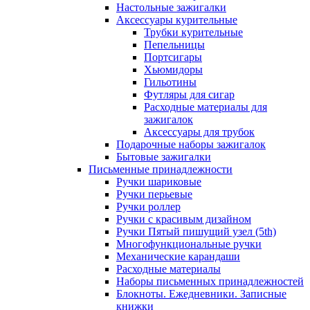
Настольные зажигалки
Аксессуары курительные
Трубки курительные
Пепельницы
Портсигары
Хьюмидоры
Гильотины
Футляры для сигар
Расходные материалы для
зажигалок
Аксессуары для трубок
Подарочные наборы зажигалок
Бытовые зажигалки
Письменные принадлежности
Ручки шариковые
Ручки перьевые
Ручки роллер
Ручки с красивым дизайном
Ручки Пятый пишущий узел (5th)
Многофункциональные ручки
Механические карандаши
Расходные материалы
Наборы письменных принадлежностей
Блокноты. Ежедневники. Записные
книжки