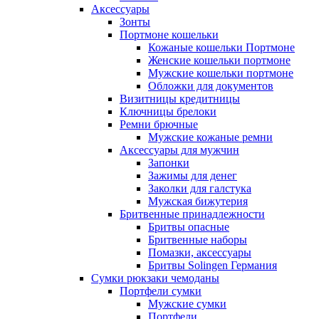
Аксессуары
Зонты
Портмоне кошельки
Кожаные кошельки Портмоне
Женские кошельки портмоне
Мужские кошельки портмоне
Обложки для документов
Визитницы кредитницы
Ключницы брелоки
Ремни брючные
Мужские кожаные ремни
Аксессуары для мужчин
Запонки
Зажимы для денег
Заколки для галстука
Мужская бижутерия
Бритвенные принадлежности
Бритвы опасные
Бритвенные наборы
Помазки, аксессуары
Бритвы Solingen Германия
Сумки рюкзаки чемоданы
Портфели сумки
Мужские сумки
Портфели