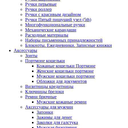
Ручки перьевые
Ручки роллер
Ручки с красивым дизайном
Ручки Пятый пишущий узел (5th)
Многофункциональные ручки
Механические карандаши
Расходные материалы
Наборы письменных принадлежностей
Блокноты. Ежедневники. Записные книжки
Аксессуары
Зонты
Портмоне кошельки
Кожаные кошельки Портмоне
Женские кошельки портмоне
Мужские кошельки портмоне
Обложки для документов
Визитницы кредитницы
Ключницы брелоки
Ремни брючные
Мужские кожаные ремни
Аксессуары для мужчин
Запонки
Зажимы для денег
Заколки для галстука
Мужская бижутерия