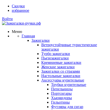
Скидки
избранное
Войти
Меню
Главная
Зажигалки
Ветроустойчивые туристические
зажигалки
Турбо зажигалки
Пьезозажигалки
Кремниевые зажигалки
Женские зажигалки
Зажигалки со стразами
Настольные зажигалки
Аксессуары курительные
Трубки курительные
Пепельницы
Портсигары
Хьюмидоры
Гильотины
Футляры для сигар