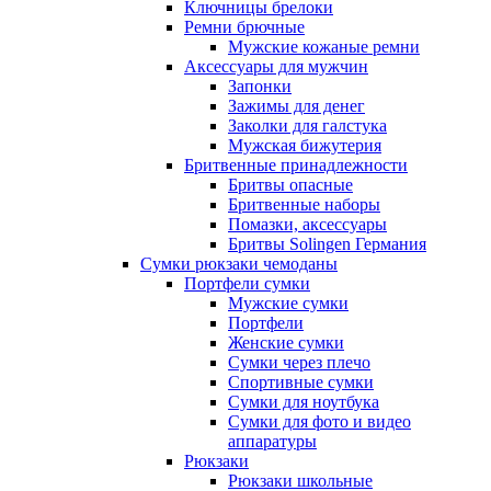
Ключницы брелоки
Ремни брючные
Мужские кожаные ремни
Аксессуары для мужчин
Запонки
Зажимы для денег
Заколки для галстука
Мужская бижутерия
Бритвенные принадлежности
Бритвы опасные
Бритвенные наборы
Помазки, аксессуары
Бритвы Solingen Германия
Сумки рюкзаки чемоданы
Портфели сумки
Мужские сумки
Портфели
Женские сумки
Сумки через плечо
Спортивные сумки
Сумки для ноутбука
Сумки для фото и видео
аппаратуры
Рюкзаки
Рюкзаки школьные