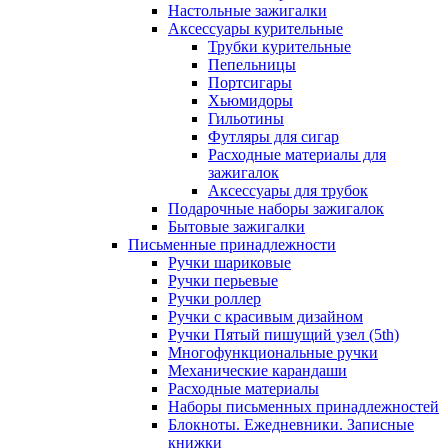
Настольные зажигалки
Аксессуары курительные
Трубки курительные
Пепельницы
Портсигары
Хьюмидоры
Гильотины
Футляры для сигар
Расходные материалы для
зажигалок
Аксессуары для трубок
Подарочные наборы зажигалок
Бытовые зажигалки
Письменные принадлежности
Ручки шариковые
Ручки перьевые
Ручки роллер
Ручки с красивым дизайном
Ручки Пятый пишущий узел (5th)
Многофункциональные ручки
Механические карандаши
Расходные материалы
Наборы письменных принадлежностей
Блокноты. Ежедневники. Записные
книжки