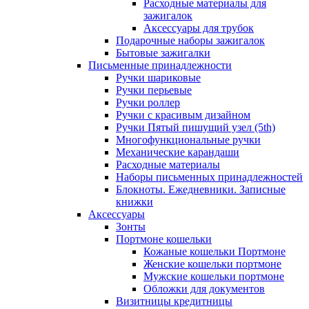
Расходные материалы для
зажигалок
Аксессуары для трубок
Подарочные наборы зажигалок
Бытовые зажигалки
Письменные принадлежности
Ручки шариковые
Ручки перьевые
Ручки роллер
Ручки с красивым дизайном
Ручки Пятый пишущий узел (5th)
Многофункциональные ручки
Механические карандаши
Расходные материалы
Наборы письменных принадлежностей
Блокноты. Ежедневники. Записные
книжки
Аксессуары
Зонты
Портмоне кошельки
Кожаные кошельки Портмоне
Женские кошельки портмоне
Мужские кошельки портмоне
Обложки для документов
Визитницы кредитницы