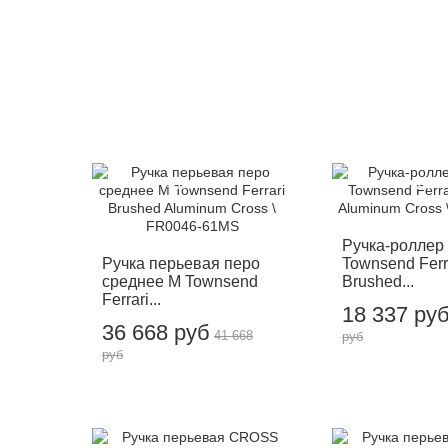
-12%
-12%
Ручка-роллер 
Ручка перьевая перо
Townsend Ferr
среднее M Townsend
Brushed...
Ferrari...
18 337 ру
36 668 руб
41 668
руб
руб