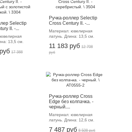
Ручка-роллер Selectip
лер Selectip
Cross Century II. -...
ry II. -...
Материал: ювелирная
 ювелирная
латунь. Длина: 13,5 см.
на: 13,5 см.
11 183 руб
12 708
 руб
17 388
руб
-12%
Ручка-роллер Cross
Edge без колпачка. -
черный....
Материал: ювелирная
латунь. Длина: 12,6 см.
7 487 руб
8 508 руб