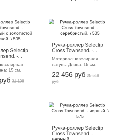
12%
-12%
Ручка-роллер Selectip
лер Selectip
Cross Townsend. -...
send. -...
Материал: ювелирная
 ювелирная
латунь. Длина: 15 см.
ина: 15 см.
22 456 руб
25 518
 руб
31 198
руб
-12%
Ручка-роллер Selectip
Cross Townsend. -
черный....