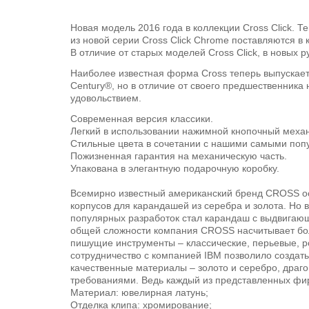
Новая модель 2016 года в коллекции Cross Click.
из новой серии Cross Click Chrome поставляются в
В отличие от старых моделей Cross Click, в новых
Наиболее известная форма Cross теперь выпускается
Century®, но в отличие от своего предшественника 
удовольствием.
Современная версия классики.
Легкий в использовании нажимной кнопочный механи
Стильные цвета в сочетании с нашими самыми по
Пожизненная гарантия на механическую часть.
Упакована в элегантную подарочную коробку.
Всемирно известный американский бренд CROSS осн
корпусов для карандашей из серебра и золота. Но
популярных разработок стал карандаш с выдвигающ
общей сложности компания CROSS насчитывает боле
пишущие инструменты – классические, перьевые, р
сотрудничество с компанией IBM позволило создат
качественные материалы – золото и серебро, драг
требованиями. Ведь каждый из представленных фирм
Материал: ювелирная латунь;
Отделка клипа: хромирование;