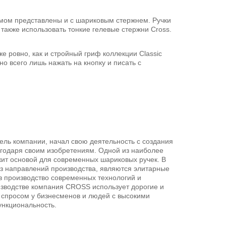
змом представлены и с шариковым стержнем. Ручки
также использовать тонкие гелевые стержни Cross.
е ровно, как и стройный гриф коллекции Classic
о всего лишь нажать на кнопку и писать с
ель компании, начал свою деятельность с создания
агодаря своим изобретениям. Одной из наиболее
жит основой для современных шариковых ручек. В
з направлений производства, являются элитарные
в производство современных технологий и
оизводстве компания CROSS использует дорогие и
 спросом у бизнесменов и людей с высокими
ункциональность.