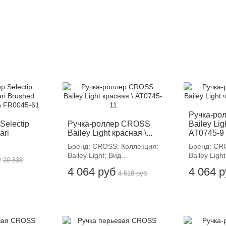
-12%
-
Ручка-ро
Selectip
Ручка-роллер CROSS
Bailey Lig
ari
Bailey Light красная \...
AT0745-9
Бренд: CROSS; Коллекция:
Бренд: CR
Bailey Light; Вид...
Bailey Light
б
20 838
4 064 руб
4 064 
4 618 руб