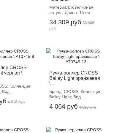
Материал: ювелирная
латунь. Длина: 15 см.
34 309 руб
38 988
руб
12%
-12%
ллер CROSS
ht черная \
Ручка-роллер CROSS
Bailey Light оранжевая
\...
OSS; Коллекция:
; Вид...
Бренд: CROSS; Коллекция:
Bailey Light; Вид...
руб
4 618 руб
4 064 руб
4 618 руб