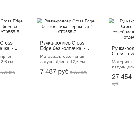
-12%
-
 Cross
Ручка-роллер Cross
чка. -...
Edge без колпачка. -...
Ручка-рол
Cross Town
лирная
Материал: ювелирная
12,6 см.
латунь. Длина: 12,6 см.
Материал:
латунь. Дл
7 487 руб
8 508 руб
8 508 руб
27 454
руб