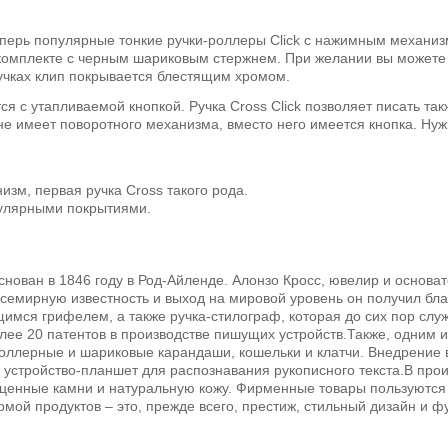
 Теперь популярные тонкие ручки-роллеры Click с нажимным механи
 комплекте с черным шариковым стержнем. При желании вы можете 
 ручках клип покрывается блестящим хромом.
 с утапливаемой кнопкой. Ручка Cross Click позволяет писать такж
не имеет поворотного механизма, вместо него имеется кнопка. Нужн
зм, первая ручка Cross такого рода.
пулярными покрытиями.
ован в 1846 году в Род-Айленде. Алонзо Кросс, ювелир и основат
 всемирную известность и выход на мировой уровень он получил бл
имся грифелем, а также ручка-стилограф, которая до сих пор слу
е 20 патентов в производстве пишущих устройств.Также, одним и
оллерные и шариковые карандаши, кошельки и клатчи. Внедрение 
ь устройство-планшет для распознавания рукописного текста.В пр
оценные камни и натуральную кожу. Фирменные товары пользуются
ой продуктов – это, прежде всего, престиж, стильный дизайн и ф