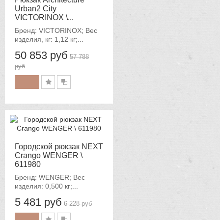
Urban2 City
VICTORINOX \...
Бренд: VICTORINOX; Вес
изделия, кг: 1,12 кг;...
50 853 руб
57 788
руб
-12%
Городской рюкзак NEXT
Crango WENGER \
611980
Бренд: WENGER; Вес
изделия: 0,500 кг;...
5 481 руб
6 228 руб