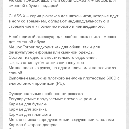
Рюкзак TORBER школьный серии CLASS X + Мешок для
сменной обуви в подарок!
CLASS X – серия рюкзаков для школьников, которые идут
в ногу со временем, обладают индивидуальностью и
стремлением к познанию нового и неизведанного.
Необходимый аксессуар для любого школьника - мешок
для сменной обуви.
Мешок Torber подходит как для обуви, так и для
физкультурной формы или сменной одежды.
Состоит из одного вместительного отделения,
закрывается путём стягивания шнурков.
Можно носить в руках, на одном плече или на плечах за
спиной.
Выполнен мешок из плотного нейлона плотностью 600D с
влагостойкой пропиткой (PU).
Функциональные особенности рюкзака:
Регулируемые продуваемые плечевые ремни
Карман для бутылки
Карман для зонтика
Карман для планшета
Мягкая спинка с продуваемыми воздушными каналами
Карман быстрого доступа