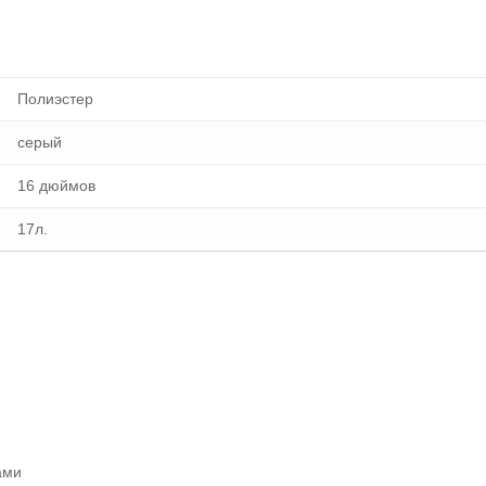
Полиэстер
серый
16 дюймов
17л.
ами