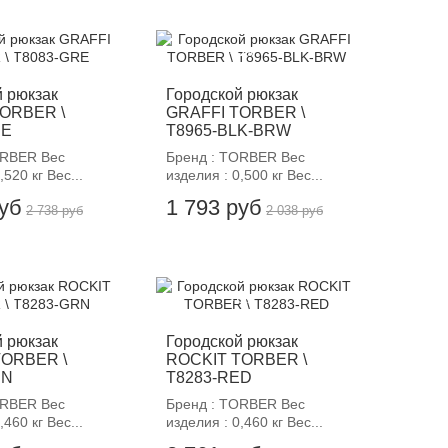
12%
-12%
й рюкзак
Городской рюкзак
TORBER \
GRAFFI TORBER \
RE
T8965-BLK-BRW
ORBER Вес
Бренд : TORBER Вес
,520 кг Вес...
изделия : 0,500 кг Вес...
руб
1 793 руб
2 738 руб
2 038 руб
12%
-12%
й рюкзак
Городской рюкзак
TORBER \
ROCKIT TORBER \
RN
T8283-RED
ORBER Вес
Бренд : TORBER Вес
,460 кг Вес...
изделия : 0,460 кг Вес...