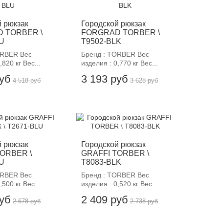
й рюкзак
Городской рюкзак
 TORBER \
FORGRAD TORBER \
U
T9502-BLK
ORBER Вес
Бренд : TORBER Вес
,820 кг Вес...
изделия : 0,770 кг Вес...
руб
3 193 руб
4 518 руб
3 628 руб
12%
-12%
й рюкзак
Городской рюкзак
TORBER \
GRAFFI TORBER \
U
T8083-BLK
ORBER Вес
Бренд : TORBER Вес
,500 кг Вес...
изделия : 0,520 кг Вес...
руб
2 409 руб
2 678 руб
2 738 руб