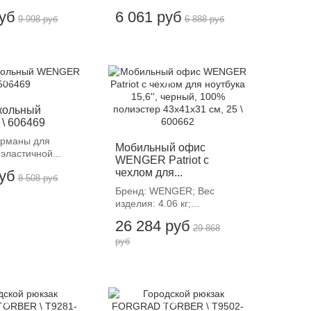
руб
6 061 руб
9 998 руб
6 888 руб
12%
-12%
кольный
\ 606469
арманы для
Мобильный офис
 эластичной...
WENGER Patriot с
чехлом для...
руб
8 508 руб
Бренд: WENGER; Вес
изделия: 4.06 кг;...
26 284 руб
29 868
руб
12%
-12%