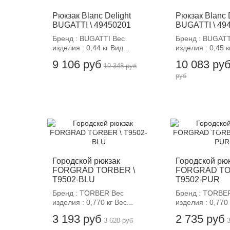
Рюкзак Blanc Delight
Рюкзак Blanc 
BUGATTI \ 49450201
BUGATTI \ 49
Бренд : BUGATTI Вес
Бренд : BUGATT
изделия : 0,44 кг Вид...
изделия : 0,45 кг
9 106 руб
10 083 ру
10 348 руб
руб
-12%
-12%
Городской рюкзак
Городской рю
FORGRAD TORBER \
FORGRAD TO
T9502-BLU
T9502-PUR
Бренд : TORBER Вес
Бренд : TORBE
изделия : 0,770 кг Вес...
изделия : 0,770 
3 193 руб
2 735 руб
3 628 руб