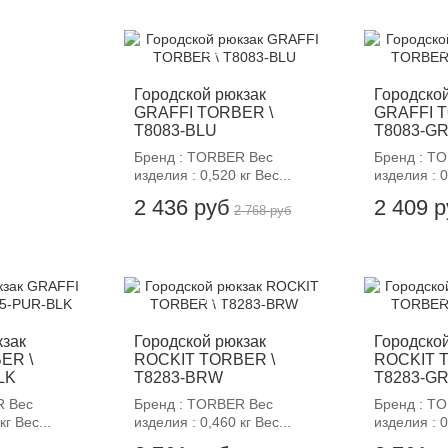
-12%
-
Городской рюкзак
Городско
GRAFFI TORBER \
GRAFFI 
T8083-BLU
T8083-G
Бренд : TORBER Вес
Бренд : T
изделия : 0,520 кг Вес...
изделия : 0
2 436 руб
2 409 
2 768 руб
-12%
-
кзак
Городской рюкзак
Городско
ER \
ROCKIT TORBER \
ROCKIT 
LK
T8283-BRW
T8283-G
R Вес
Бренд : TORBER Вес
Бренд : T
кг Вес...
изделия : 0,460 кг Вес...
изделия : 0