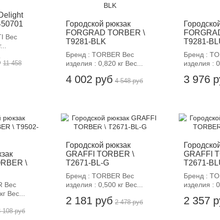
Delight
450701
Городской рюкзак
Городско
FORGRAD TORBER \
FORGRAD
I Вес
T9281-BLK
T9281-BL
...
Бренд : TORBER Вес
Бренд : T
б
11 458
изделия : 0,820 кг Вес...
изделия : 0
4 002 руб
3 976 
4 548 руб
-12%
-
Городской рюкзак
Городско
кзак
GRAFFI TORBER \
GRAFFI 
RBER \
T2671-BL-G
T2671-BL
Бренд : TORBER Вес
Бренд : T
R Вес
изделия : 0,500 кг Вес...
изделия : 0
кг Вес...
2 181 руб
2 357 
2 478 руб
3 108 руб