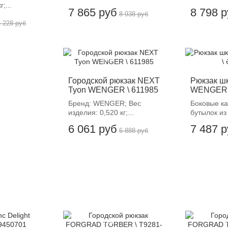
;...
7 865 руб
8 798 
8 938 руб
6 228 руб
-12%
-
Городской рюкзак NEXT
Рюкзак ш
Tyon WENGER \ 611985
WENGER 
Бренд: WENGER; Вес
Боковые к
изделия: 0,520 кг;...
бутылок из
6 061 руб
7 487 
6 888 руб
-12%
-